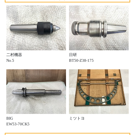
二村機器
日研
No.5
BT50-Z38-175
BIG
ミツトヨ
EW53-70CK5