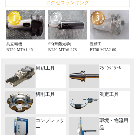
アクセスランキング
共立精機
SK(斉藤光学)
豊精工
BT50-MTA1-45
BT50-MTA6-278
BT50-MTA2-60
周辺工具
ﾏｼﾆﾝｸﾞﾂｰﾙ
切削工具
測定工具
コンプレッサ
環境・物流用
ー
品