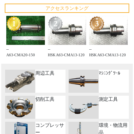
アクセスランキング
--
--
--
A63-CMA20-150
HSK A63-CMA13-120
HSK A63-CMA13-120
周辺工具
ﾏｼﾆﾝｸﾞﾂｰﾙ
切削工具
測定工具
コンプレッサ
環境・物流用
ー
品