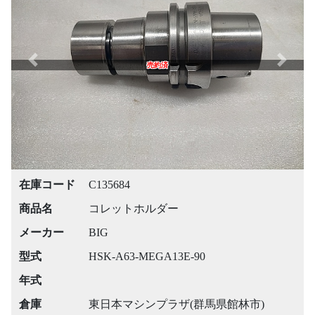
Previous
Next
売約済
在庫コード
C135684
商品名
コレットホルダー
メーカー
BIG
型式
HSK-A63-MEGA13E-90
年式
倉庫
東日本マシンプラザ(群馬県館林市)