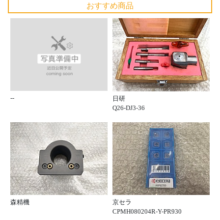
おすすめ商品
--
日研
Q26-DJ3-36
森精機
京セラ
CPMH080204R-Y-PR930