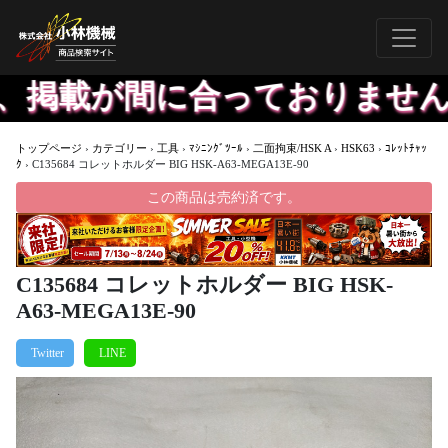
掲載が間に合っておりません、
トップページ
›
カテゴリー
›
工具
›
ﾏｼﾆﾝｸﾞﾂｰﾙ
›
二面拘束/HSK A
›
HSK63
›
ｺﾚｯﾄﾁｬｯ
ｸ
›
C135684 コレットホルダー BIG HSK-A63-MEGA13E-90
この商品は売約済です。
C135684 コレットホルダー BIG HSK-
A63-MEGA13E-90