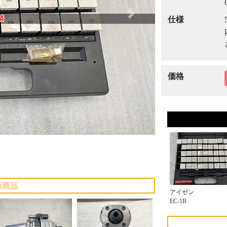
Next
済
仕様
価格
め商品
アイゼン
EC-1B