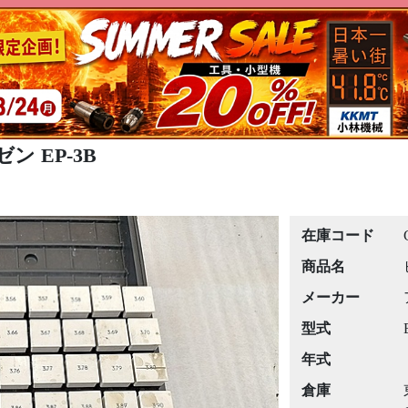
ン EP-3B
在庫コード
商品名
メーカー
型式
年式
倉庫