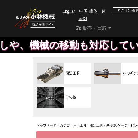
ログイン/会
English
中国 簡体
한
국어
販売・買取
の移動も対応しています。セッ
周辺工具
ﾏｼﾆﾝｸﾞﾂｰ
その他
トップページ
›
カテゴリー
›
工具
›
測定工具
›
基準器/ゲージ
›
ピンｹ