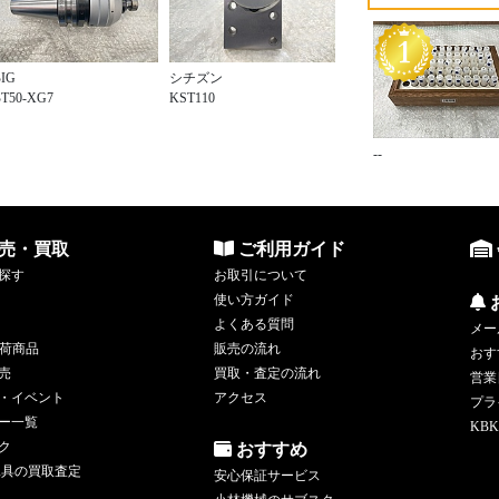
BIG
シチズン
BT50-XG7
KST110
--
売・買取
ご利用ガイド
探す
お取引について
使い方ガイド
よくある質問
メー
荷商品
販売の流れ
おす
売
買取・査定の流れ
営業
・イベント
アクセス
プラ
ー一覧
KBK
ク
おすすめ
工具の買取査定
安心保証サービス