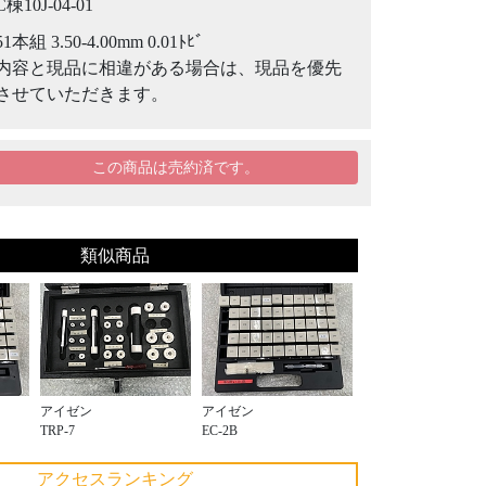
C棟10J-04-01
51本組 3.50-4.00mm 0.01ﾄﾋﾞ
内容と現品に相違がある場合は、現品を優先
させていただきます。
この商品は売約済です。
類似商品
アイゼン
アイゼン
TRP-7
EC-2B
アクセスランキング