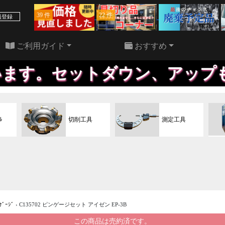
39 件
22 件
員登録
ご利用ガイド
おすすめ
トダウン、アップも、自社で行
ﾙ
切削工具
測定工具
ﾞｰｼﾞ
›
C135702 ピンゲージセット アイゼン EP-3B
この商品は売約済です。