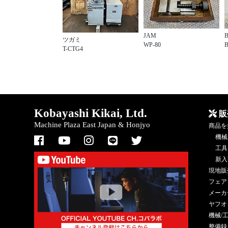
JAM
ツガミ
WP-80
T-CTG4
Kobayashi Kikai, Ltd.
販
Machine Plaza East Japan & Honjyo
商品を
機械
工具
新入
現地販
フェア
メーカ
ヤフオ
機械/
整備録