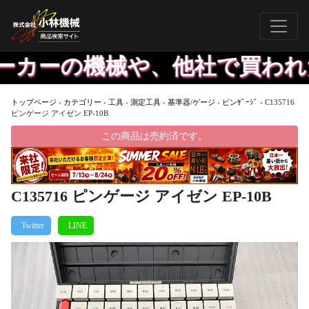
カーの機械や、他社で買われた
トップページ
›
カテゴリー
›
工具
›
測定工具
›
基準器/ゲージ
›
ピンｹﾞｰｼﾞ
›
C135716
ピンゲージ アイゼン EP-10B
この商品は売約済です。
C135716 ピンゲージ アイゼン EP-10B