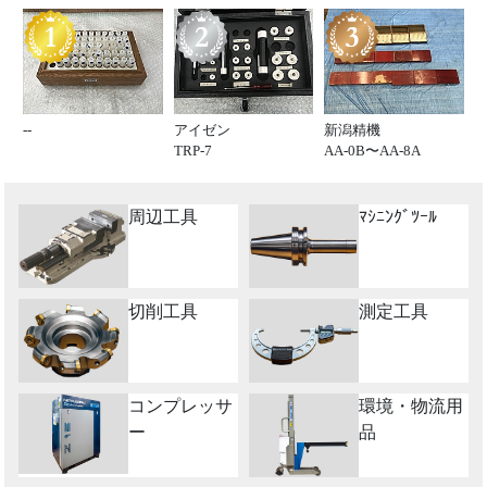
--
アイゼン
新潟精機
TRP-7
AA-0B〜AA-8A
周辺工具
ﾏｼﾆﾝｸﾞﾂｰﾙ
切削工具
測定工具
コンプレッサ
環境・物流用
ー
品