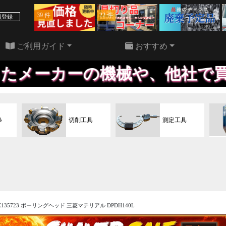
39 件
22 件
員登録
ご利用ガイド
おすすめ
機械や、他社で買われた機械で
ﾙ
切削工具
測定工具
C135723 ボーリングヘッド 三菱マテリアル DPDH140L