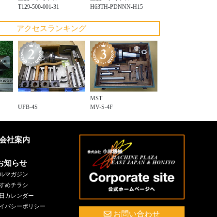
T129-500-001-31
H63TH-PDNNN-H15
アクセスランキング
MST
UFB-4S
MV-S-4F
会社案内
お知らせ
ルマガジン
すめチラシ
日カレンダー
イバシーポリシー
お問い合わせ