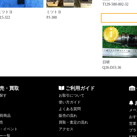
T129-500-002-32
ミツトヨ
ミツトヨ
15-322
PJ-300
日研
Q26-DJ3-36
売・買取
ご利用ガイド
探す
お取引について
使い方ガイド
よくある質問
メー
荷商品
販売の流れ
おす
売
買取・査定の流れ
営業
・イベント
アクセス
プラ
ー一覧
KBK