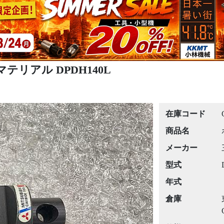
マテリアル DPDH140L
在庫コード
商品名
メーカー
型式
年式
倉庫