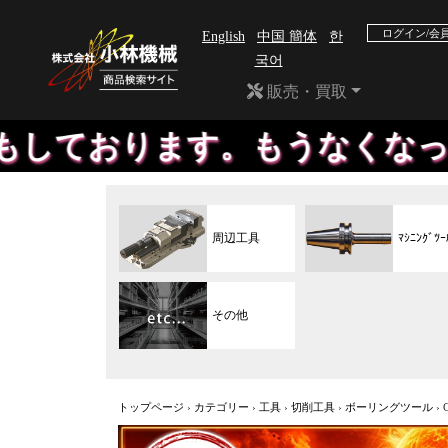
ログイン/会
English
中国 簡体
한
국어
販売・買取
す。もうなくなったメーカーの
周辺工具
ﾏｼﾆﾝｸﾞﾂｰ
その他
トップページ
›
カテゴリー
›
工具
›
切削工具
›
ボーリングツール
›