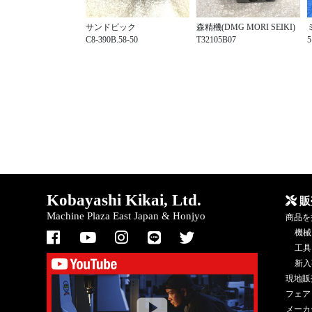
サンドビック
森精機(DMG MORI SEIKI)
C8-390B.58-50
T32105B07
5
Kobayashi Kikai, Ltd.
販
Machine Plaza East Japan & Honjyo
商品を
機械
工具
新入
現地販
フェア
メーカ