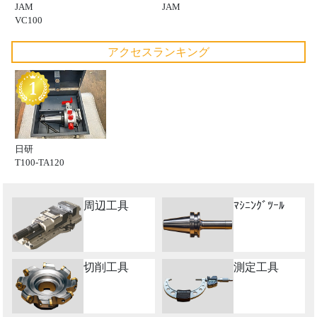
JAM
JAM
VC100
アクセスランキング
日研
T100-TA120
周辺工具
ﾏｼﾆﾝｸﾞﾂｰﾙ
切削工具
測定工具