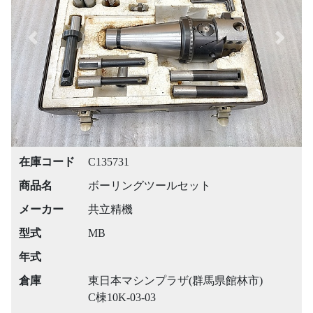
Previous
Next
在庫コード
C135731
商品名
ボーリングツールセット
メーカー
共立精機
型式
MB
年式
倉庫
東日本マシンプラザ(群馬県館林市)
C棟10K-03-03