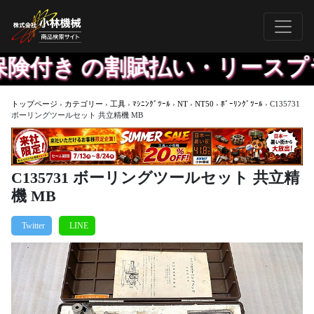
付き の割賦払い・リースプラ
トップページ
›
カテゴリー
›
工具
›
ﾏｼﾆﾝｸﾞﾂｰﾙ
›
NT
›
NT50
›
ﾎﾞｰﾘﾝｸﾞﾂｰﾙ
›
C135731
ボーリングツールセット 共立精機 MB
C135731 ボーリングツールセット 共立精
機 MB