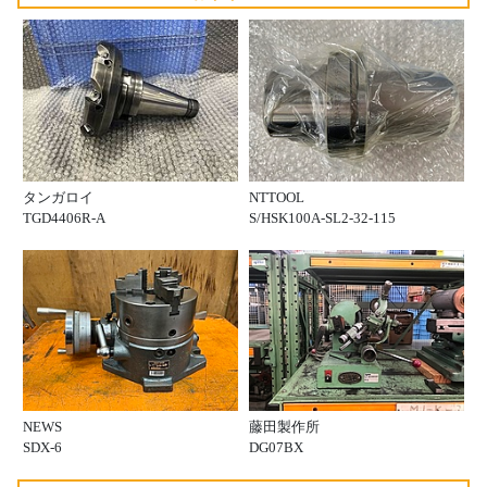
タンガロイ
NTTOOL
TGD4406R-A
S/HSK100A-SL2-32-115
NEWS
藤田製作所
SDX-6
DG07BX