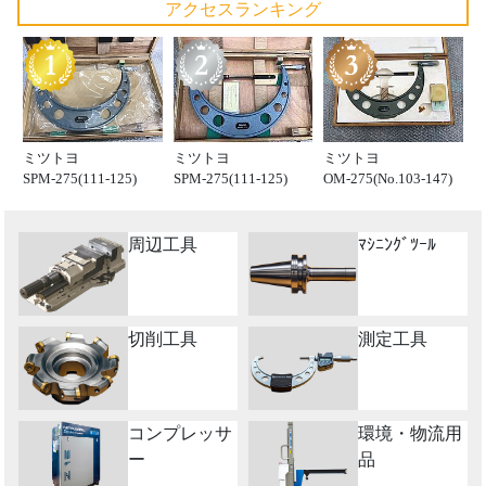
アクセスランキング
ミツトヨ
ミツトヨ
ミツトヨ
SPM-275(111-125)
SPM-275(111-125)
OM-275(No.103-147)
周辺工具
ﾏｼﾆﾝｸﾞﾂｰﾙ
切削工具
測定工具
コンプレッサ
環境・物流用
ー
品