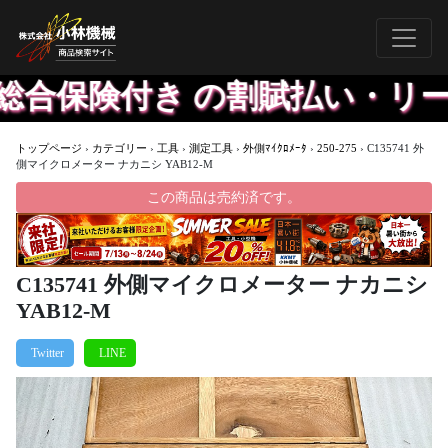
合保険付き の割賦払い・リー
トップページ
›
カテゴリー
›
工具
›
測定工具
›
外側ﾏｲｸﾛﾒｰﾀ
›
250-275
›
C135741 外
側マイクロメーター ナカニシ YAB12-M
この商品は売約済です。
C135741 外側マイクロメーター ナカニシ
YAB12-M