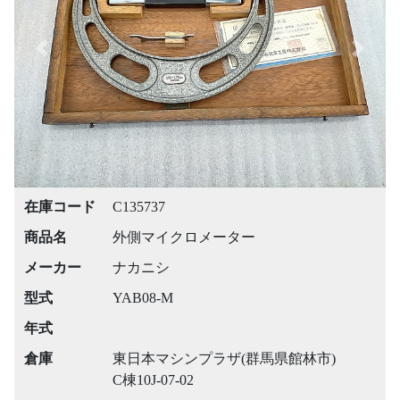
Previous
Next
在庫コード
C135737
商品名
外側マイクロメーター
メーカー
ナカニシ
型式
YAB08-M
年式
倉庫
東日本マシンプラザ(群馬県館林市)
C棟10J-07-02