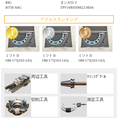
BIG
タンガロイ
BT50-X4G
TPV16R050M22.0E04
アクセスランキング
ミツトヨ
ミツトヨ
ミツトヨ
OM-175(103-143)
OM-175(103-143)
OM-175(103-143)
周辺工具
ﾏｼﾆﾝｸﾞﾂｰﾙ
切削工具
測定工具