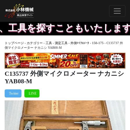
工具を探すこともいたします。
トップページ
›
カテゴリー
›
工具
›
測定工具
›
外側ﾏｲｸﾛﾒｰﾀ
›
150-175
›
C135737 外
側マイクロメーター ナカニシ YAB08-M
C135737 外側マイクロメーター ナカニシ
YAB08-M