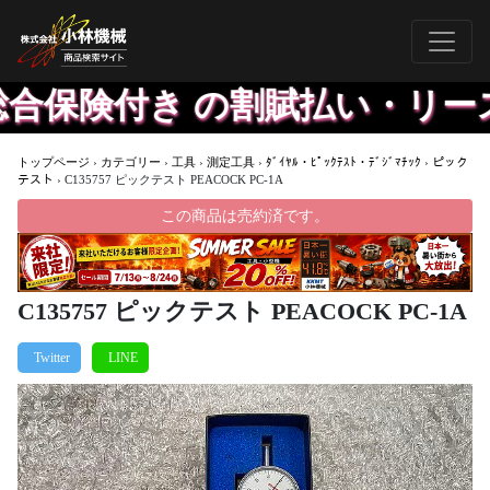
合保険付き の割賦払い・リース
トップページ
›
カテゴリー
›
工具
›
測定工具
›
ﾀﾞｲﾔﾙ・ﾋﾟｯｸﾃｽﾄ・ﾃﾞｼﾞﾏﾁｯｸ
›
ピック
テスト
›
C135757 ピックテスト PEACOCK PC-1A
この商品は売約済です。
C135757 ピックテスト PEACOCK PC-1A