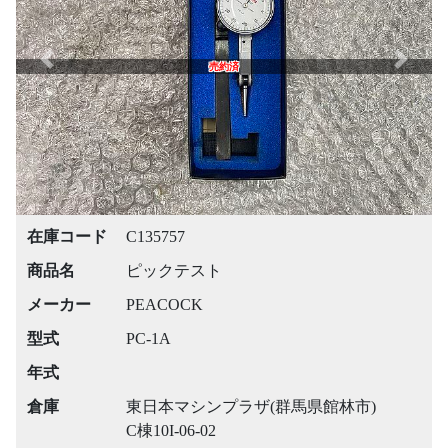
Previous
Next
売約済
在庫コード
C135757
商品名
ピックテスト
メーカー
PEACOCK
型式
PC-1A
年式
倉庫
東日本マシンプラザ(群馬県館林市)
C棟10I-06-02