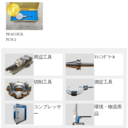
PEACOCK
PCN-2
周辺工具
ﾏｼﾆﾝｸﾞﾂｰﾙ
切削工具
測定工具
コンプレッサ
環境・物流用
ー
品