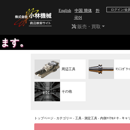
ログイン/会
English
中国 簡体
한
국어
販売・買取
周辺工具
ﾏｼﾆﾝｸﾞﾂｰ
その他
トップページ
›
カテゴリー
›
工具
›
測定工具
›
内側ﾏｲｸﾛﾒｰﾀ
›
キャ