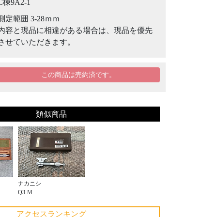
C棟9A2-1
測定範囲 3-28ｍｍ
内容と現品に相違がある場合は、現品を優先
させていただきます。
この商品は売約済です。
類似商品
ナカニシ
Q3-M
アクセスランキング