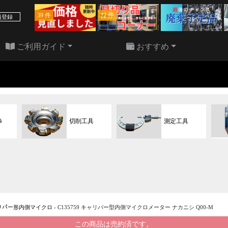
39 件
22 件
員登録
ご利用ガイド
おすすめ
ﾙ
切削工具
測定工具
リパー形内側マイクロ
›
C135759 キャリパー型内側マイクロメーター ナカニシ Q00-M
この商品は売約済です。