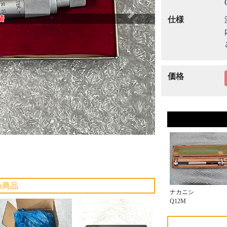
Next
済
仕様
価格
め商品
ナカニシ
Q12M