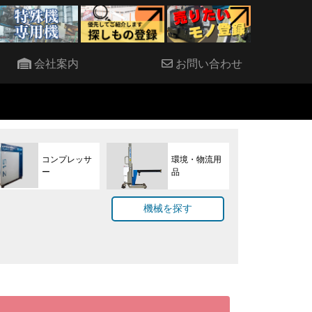
会社案内
お問い合わせ
4/8
コンプレッサ
環境・物流用
ー
品
機械を探す