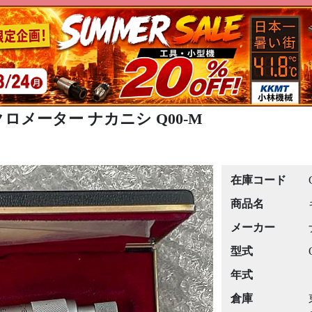
クロメーター ナカニシ Q00-M
在庫コード
商品名
メーカー
型式
年式
倉庫