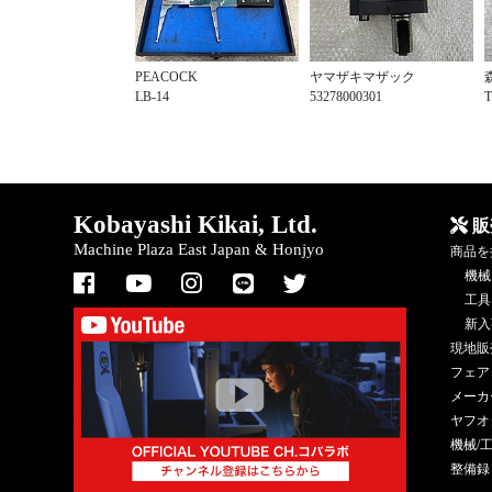
PEACOCK
ヤマザキマザック
LB-14
53278000301
T
Kobayashi Kikai, Ltd.
販
Machine Plaza East Japan & Honjyo
商品を
機械
工具
新入
現地販
フェア
メーカ
ヤフオ
機械/
整備録