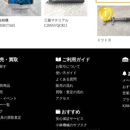
森精機
三菱マテリアル
03017A03
C20SSVQCR11
ミツトヨ
売・買取
ご利用ガイド
探す
お取引について
使い方ガイド
よくある質問
メー
荷商品
販売の流れ
おす
売
買取・査定の流れ
営業
・イベント
アクセス
プラ
ー一覧
KBK
ク
おすすめ
工具の買取査定
安心保証サービス
小林機械のサブスク