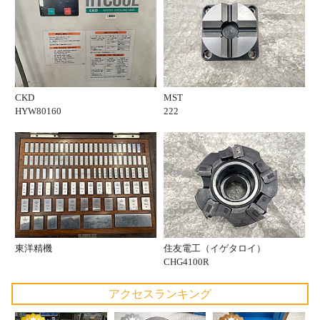
CKD
MST
HYW80160
222
東洋精機
住友電工（イゲタロイ）
CHG4100R
アクセスランキング