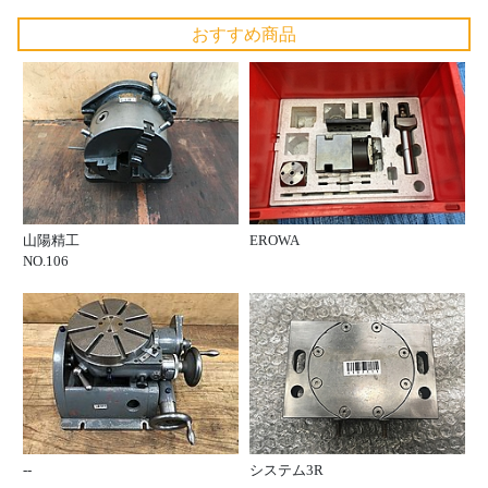
おすすめ商品
山陽精工
EROWA
NO.106
--
システム3R