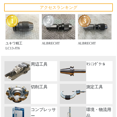
アクセスランキング
ユキワ精工
ALBRECHT
ALBRECHT
LC13-JT6
周辺工具
ﾏｼﾆﾝｸﾞﾂｰﾙ
切削工具
測定工具
コンプレッサ
環境・物流用
ー
品