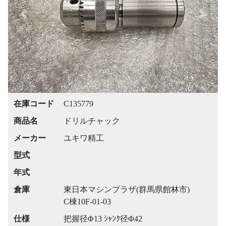
Previous
Next
在庫コード
C135779
商品名
ドリルチャック
メーカー
ユキワ精工
型式
年式
倉庫
東日本マシンプラザ(群馬県館林市)
C棟10F-01-03
仕様
把握径Φ13 ｼｬﾝｸ径Φ42