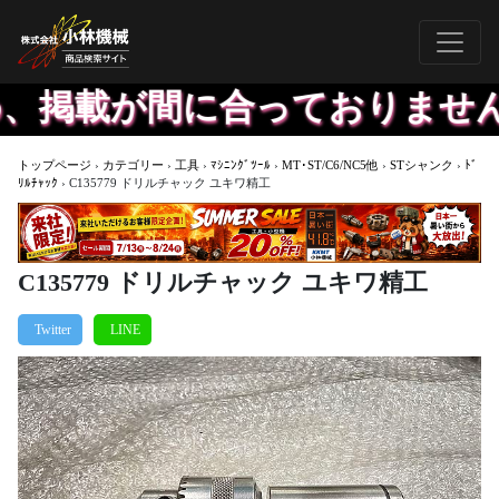
掲載が間に合っておりません、
トップページ
›
カテゴリー
›
工具
›
ﾏｼﾆﾝｸﾞﾂｰﾙ
›
MT･ST/C6/NC5他
›
STシャンク
›
ﾄﾞ
ﾘﾙﾁｬｯｸ
›
C135779 ドリルチャック ユキワ精工
C135779 ドリルチャック ユキワ精工