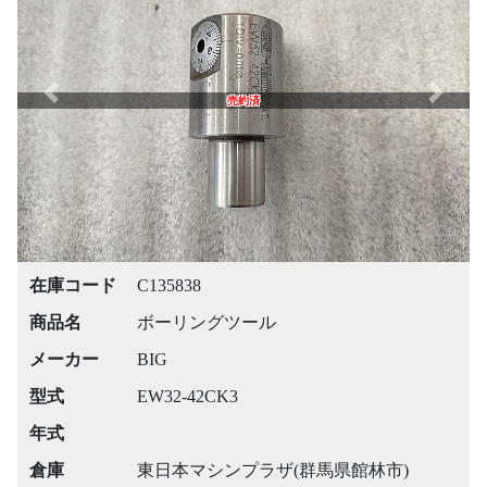
Previous
Next
売約済
在庫コード
C135838
商品名
ボーリングツール
メーカー
BIG
型式
EW32-42CK3
年式
倉庫
東日本マシンプラザ(群馬県館林市)