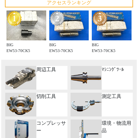
アクセスランキング
BIG
BIG
BIG
EW53-70CK5
EW53-70CK5
EW53-70CK5
周辺工具
ﾏｼﾆﾝｸﾞﾂｰﾙ
切削工具
測定工具
コンプレッサ
環境・物流用
ー
品