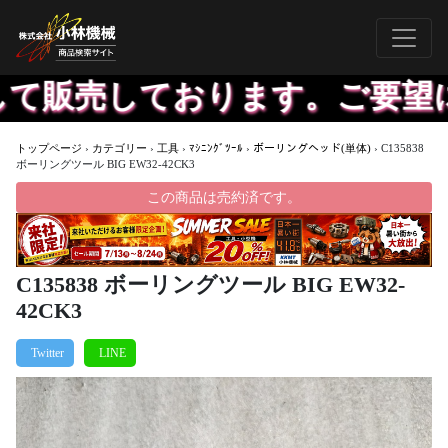
て販売しております。ご要望に
トップページ
›
カテゴリー
›
工具
›
ﾏｼﾆﾝｸﾞﾂｰﾙ
›
ボーリングヘッド(単体)
›
C135838
ボーリングツール BIG EW32-42CK3
この商品は売約済です。
C135838 ボーリングツール BIG EW32-
42CK3