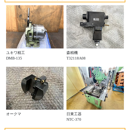
ユキワ精工
森精機
DMB-135
T32118A08
オークマ
日東工器
NTC-370