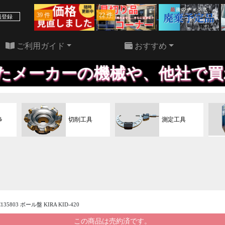
39 件
22 件
員登録
ご利用ガイド
おすすめ
機械や、他社で買われた機械で
ﾙ
切削工具
測定工具
C135803 ボール盤 KIRA KID-420
この商品は売約済です。