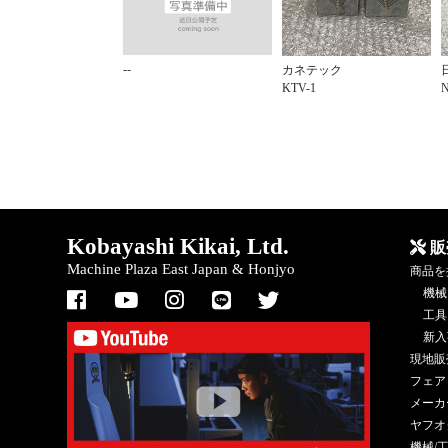
--
カネテック
KTV-1
N
Kobayashi Kikai, Ltd.
販
Machine Plaza East Japan & Honjyo
商品を
機械
工具
新入
現地販
フェア
メーカ
ヤフオ
機械/