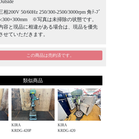
Outside
三相200V 50/60Hz 250/300-2500/3000rpm 角ﾃ-ﾌﾞ
ﾙ:300×300mm ※写真は未掃除の状態です。
内容と現品に相違がある場合は、現品を優先
させていただきます。
この商品は売約済です。
類似商品
KIRA
KIRA
KRDG-420P
KRDG-420