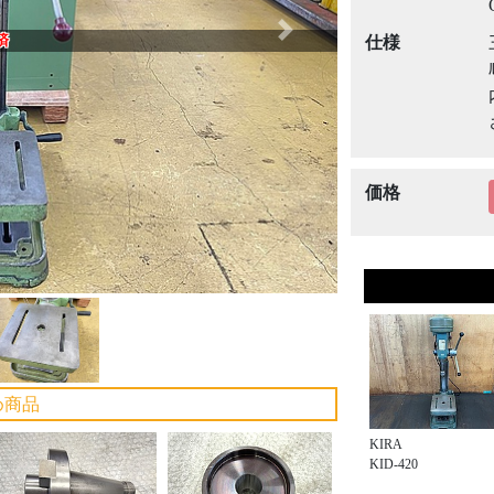
Next
済
仕様
価格
め商品
KIRA
KID-420