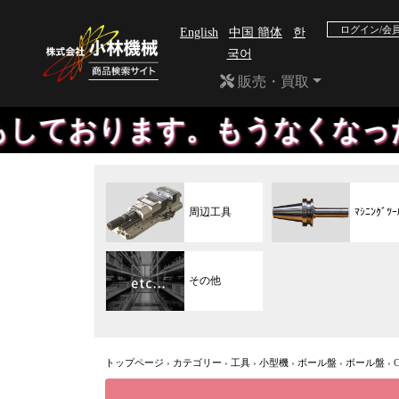
ログイン/会
English
中国 簡体
한
국어
販売・買取
す。もうなくなったメーカーの
周辺工具
ﾏｼﾆﾝｸﾞﾂｰ
その他
トップページ
›
カテゴリー
›
工具
›
小型機
›
ボール盤
›
ボール盤
›