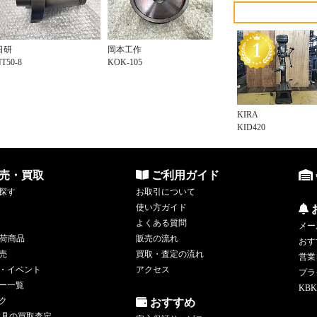
日研
岡本工作
T50-8
KOK-105
KIRA
KID420
売・買取
ご利用ガイド
探す
お取引について
使い方ガイド
よくある質問
メー
荷商品
販売の流れ
おす
売
買取・査定の流れ
営業
・イベント
アクセス
プラ
ー一覧
KBK
ク
おすすめ
工具の買取査定