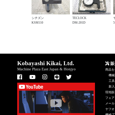
シチズン
TECLOCK
KSM110
DM-201D
5
Kobayashi Kikai, Ltd.
販
Machine Plaza East Japan & Honjyo
商品を
機械
工具
新入
現地販
フェア
メーカ
ヤフオ
機械/