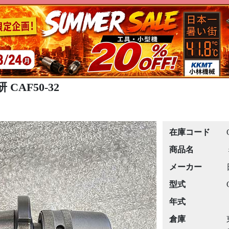
CAF50-32
在庫コード
商品名
メーカー
型式
年式
倉庫