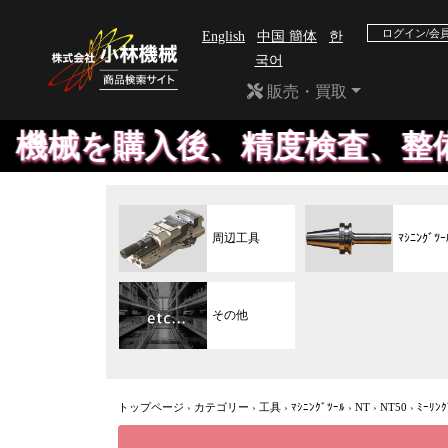
ログイン/会
English
中国 簡体
한
국어
販売・買取
購入後、精度検査、整備をして販
周辺工具
ﾏｼﾆﾝｸﾞﾂｰ
その他
トップページ
›
カテゴリー
›
工具
›
ﾏｼﾆﾝｸﾞﾂｰﾙ
›
NT
›
NT50
›
ﾐｰﾘﾝｸ