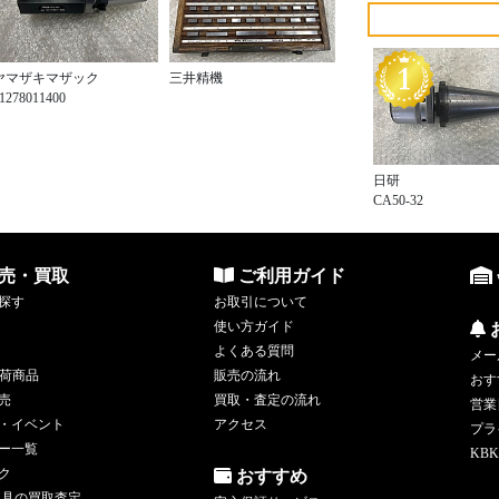
ヤマザキマザック
三井精機
1278011400
日研
CA50-32
売・買取
ご利用ガイド
探す
お取引について
使い方ガイド
よくある質問
メー
荷商品
販売の流れ
おす
売
買取・査定の流れ
営業
・イベント
アクセス
プラ
ー一覧
KBK
ク
おすすめ
工具の買取査定