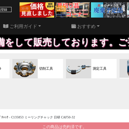
39 件
22 件
員登録
ご利用ガイド
おすすめ
売しております。ご要望に応じ
ﾙ
切削工具
測定工具
ﾞﾁｬｯｸ
›
C135853 ミーリングチャック 日研 CAF50-32
この商品は売約済です。