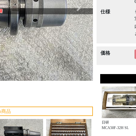
Next
済
仕様
価格
め商品
日研
MCA50F-32H SL