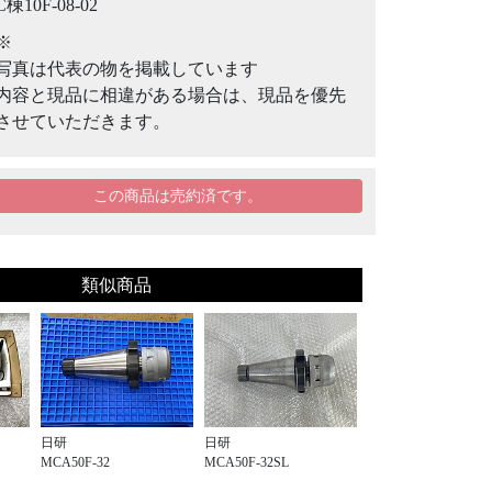
C棟10F-08-02
※
写真は代表の物を掲載しています
内容と現品に相違がある場合は、現品を優先
させていただきます。
この商品は売約済です。
類似商品
日研
日研
MCA50F-32
MCA50F-32SL