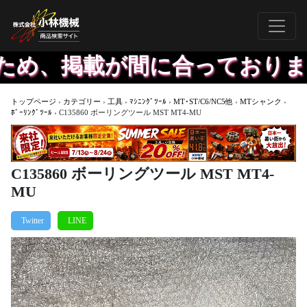
め、掲載が間に合っておりませ
トップページ
›
カテゴリー
›
工具
›
ﾏｼﾆﾝｸﾞﾂｰﾙ
›
MT･ST/C6/NC5他
›
MTシャンク
›
ﾎﾞｰﾘﾝｸﾞﾂｰﾙ
›
C135860 ボーリングツール MST MT4-MU
C135860 ボーリングツール MST MT4-
MU