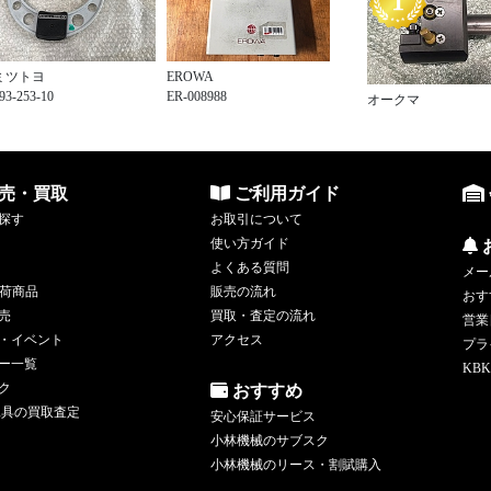
ミツトヨ
EROWA
93-253-10
ER-008988
オークマ
売・買取
ご利用ガイド
探す
お取引について
使い方ガイド
よくある質問
メー
荷商品
販売の流れ
おす
売
買取・査定の流れ
営業
・イベント
アクセス
プラ
ー一覧
KBK
ク
おすすめ
工具の買取査定
安心保証サービス
小林機械のサブスク
小林機械のリース・割賦購入