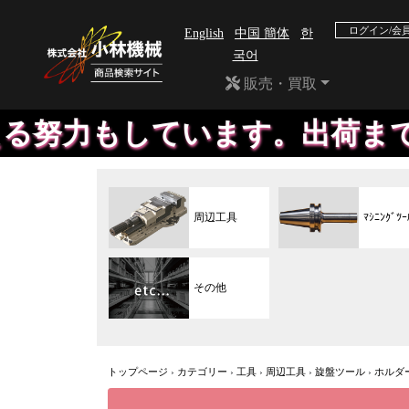
ログイン/会
English
中国 簡体
한
국어
販売・買取
います。出荷までの時間がある
周辺工具
ﾏｼﾆﾝｸﾞﾂｰ
その他
トップページ
›
カテゴリー
›
工具
›
周辺工具
›
旋盤ツール
›
ホルダ