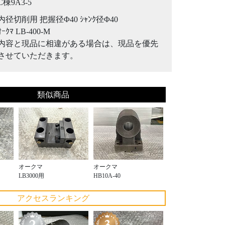
C棟9A3-5
内径切削用 把握径Φ40 ｼｬﾝｸ径Φ40
ｵｰｸﾏ LB-400-M
内容と現品に相違がある場合は、現品を優先
させていただきます。
類似商品
オークマ
オークマ
LB3000用
HB10A-40
アクセスランキング