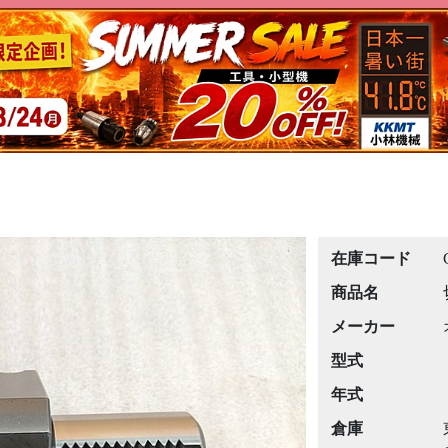
在庫コード
商品名
メーカー
型式
年式
倉庫