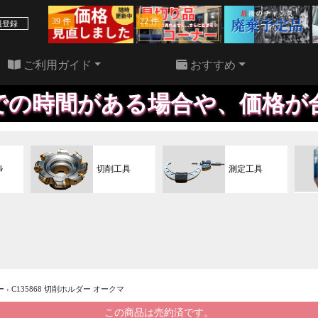
39 件
22 件
員登録
ご利用ガイド
おすすめ
場合や、価格が合えば出したい
ﾙ
切削工具
測定工具
ー
›
C135868 切削ホルダー オークマ
この商品は売約済です。