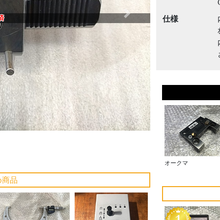
Next
済
仕様
オークマ
め商品