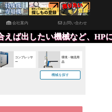
会社案内
お問い合わせ
機械など、HPに載せて直接現
コンプレッサ
環境・物流用
ー
品
機械を探す