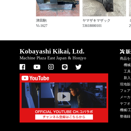
津田駒
ヤマザキマザック
Vi-1627
53618000101
2
Kobayashi Kikai, Ltd.
販
Machine Plaza East Japan & Honjyo
商品を
機械
工具
新入
現地販
フェア
メーカ
ヤフオ
機械/
整備録