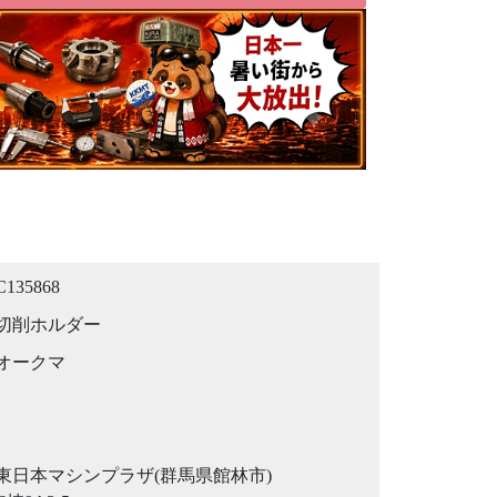
C135868
切削ホルダー
オークマ
東日本マシンプラザ(群馬県館林市)