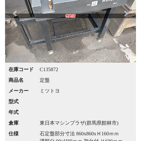
Previous
Next
売約済
在庫コード
C135872
商品名
定盤
メーカー
ミツトヨ
型式
年式
倉庫
東日本マシンプラザ(群馬県館林市)
仕様
石定盤部分寸法 860x860xＨ160ｍｍ