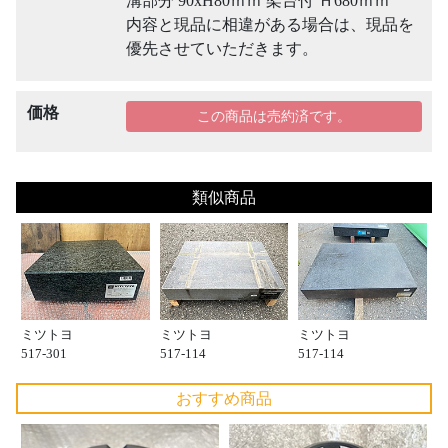
溝部分 90xH80ｍｍ 架台付 Ｈ680ｍｍ
内容と現品に相違がある場合は、現品を
優先させていただきます。
価格
この商品は売約済です。
類似商品
ミツトヨ
ミツトヨ
ミツトヨ
517-301
517-114
517-114
おすすめ商品