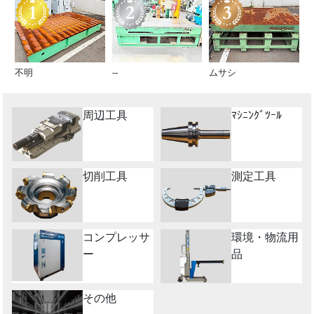
不明
--
ムサシ
周辺工具
ﾏｼﾆﾝｸﾞﾂｰﾙ
切削工具
測定工具
コンプレッサ
環境・物流用
ー
品
その他