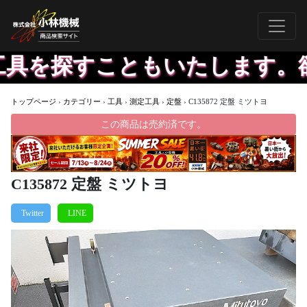
を探すこともいたします。欲し
トップページ
›
カテゴリー
›
工具
›
測定工具
›
定盤
›
C135872 定盤 ミツトヨ
この商品は売約済です。
C135872 定盤 ミツトヨ