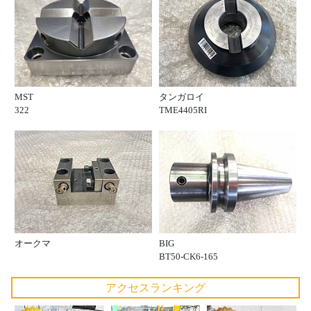
MST
タンガロイ
322
TME4405RI
オークマ
BIG
BT50-CK6-165
アクセスランキング