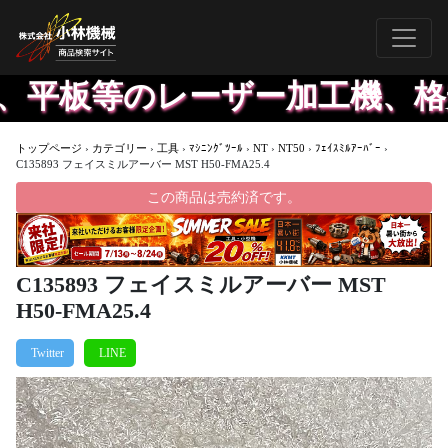
、平板等のレーザー加工機、格安
トップページ
›
カテゴリー
›
工具
›
ﾏｼﾆﾝｸﾞﾂｰﾙ
›
NT
›
NT50
›
ﾌｪｲｽﾐﾙｱｰﾊﾞｰ
›
C135893 フェイスミルアーバー MST H50-FMA25.4
この商品は売約済です。
C135893 フェイスミルアーバー MST
H50-FMA25.4