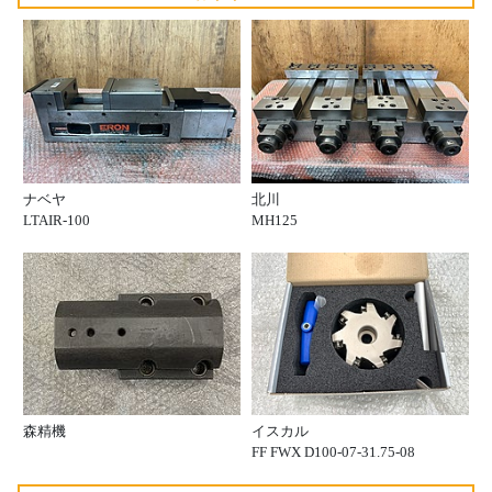
ナベヤ
北川
LTAIR-100
MH125
森精機
イスカル
FF FWX D100-07-31.75-08