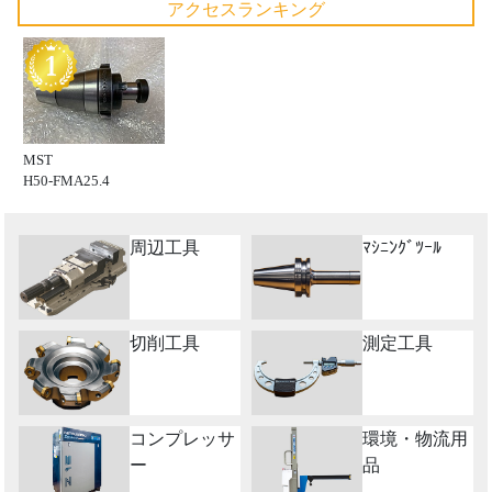
アクセスランキング
MST
H50-FMA25.4
周辺工具
ﾏｼﾆﾝｸﾞﾂｰﾙ
切削工具
測定工具
コンプレッサ
環境・物流用
ー
品