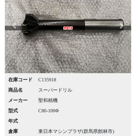
Previous
Next
売約済
在庫コード
C135918
商品名
スーパードリル
メーカー
聖和精機
型式
C80-100Φ
年式
倉庫
東日本マシンプラザ(群馬県館林市)