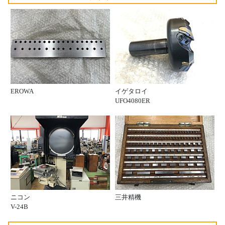
EROWA
イゲタロイ
UFO4080ER
ニコン
三井精機
V-24B