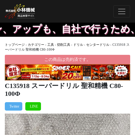
アップも、自社で行うため、効
トップページ
›
カテゴリー
›
工具
›
切削工具
›
ドリル
›
センタードリル
›
C135918 ス
ーパードリル 聖和精機 C80-100Φ
この商品は売約済です。
C135918 スーパードリル 聖和精機 C80-
100Φ