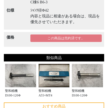
C棟6 B6-3
仕様
ｼｬﾝｸ径Φ42
内容と現品に相違がある場合は、現品を
優先させていただきます。
価格
この商品は売約済です。
類似商品
聖和精機
聖和精機
聖和精機
D100-120Φ
A55×MT4
D100-120Φ
おすすめ商品