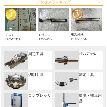
アクセスランキング
ミスミ
モリシマ
聖和精機
TAC-CTDA
A255-65Φ
D100-120Φ
周辺工具
ﾏｼﾆﾝｸﾞﾂｰﾙ
切削工具
測定工具
コンプレッサ
環境・物流用
ー
品