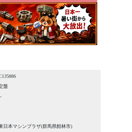
C135886
定盤
-
東日本マシンプラザ(群馬県館林市)