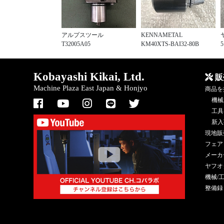
アルプスツール
KENNAMETAL
T32005A05
KM40XTS-BAI32-80B
5
Kobayashi Kikai, Ltd.
販
Machine Plaza East Japan & Honjyo
商品を
機械
工具
新入
現地販
フェア
メーカ
ヤフオ
機械/
整備録