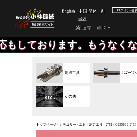
ログイン/会
English
中国 簡体
한
국어
販売・買取
ます。もうなくなったメーカー
周辺工具
ﾏｼﾆﾝｸﾞﾂｰ
その他
トップページ
›
カテゴリー
›
工具
›
測定工具
›
定盤
›
C135886 定盤 