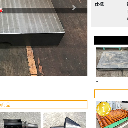
仕様
Next
済
--
め商品