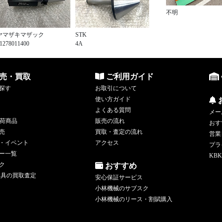
不明
ヤマザキマザック
STK
1278011400
4A
売・買取
ご利用ガイド
探す
お取引について
使い方ガイド
よくある質問
メー
荷商品
販売の流れ
おす
売
買取・査定の流れ
営業
・イベント
アクセス
プラ
ー一覧
KBK
ク
おすすめ
工具の買取査定
安心保証サービス
小林機械のサブスク
小林機械のリース・割賦購入