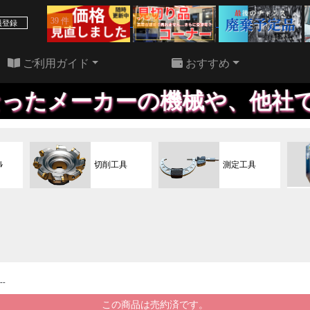
39 件
22 件
員登録
ご利用ガイド
おすすめ
の機械や、他社で買われた機械
ﾙ
切削工具
測定工具
--
この商品は売約済です。