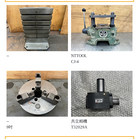
--
NTTOOL
CJ-4
--
共立精機
9吋
T32029A