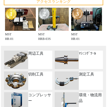
アクセスランキング
MST
MST
MST
HR-01
HRB-03S
HR-01
周辺工具
ﾏｼﾆﾝｸﾞﾂｰﾙ
切削工具
測定工具
コンプレッサ
環境・物流用
ー
品