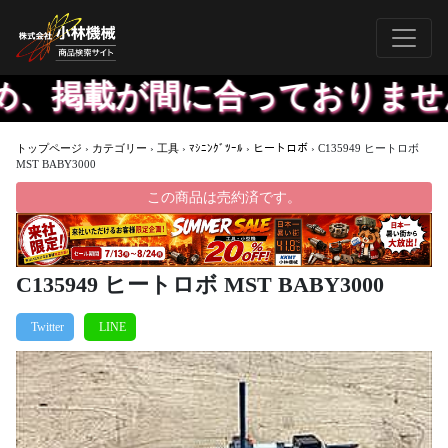
、掲載が間に合っておりません
トップページ
›
カテゴリー
›
工具
›
ﾏｼﾆﾝｸﾞﾂｰﾙ
›
ヒートロボ
›
C135949 ヒートロボ
MST BABY3000
この商品は売約済です。
C135949 ヒートロボ MST BABY3000