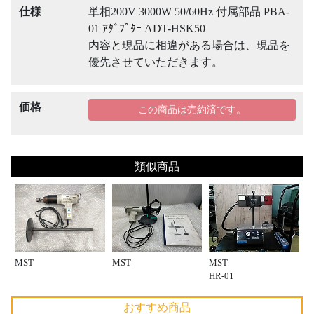
仕様
単相200V 3000W 50/60Hz 付属部品 PBA-
01 ｱﾀﾞﾌﾟﾀｰ ADT-HSK50
内容と現品に相違がある場合は、現品を
優先させていただきます。
価格
この商品は売約済です。
類似商品
MST
MST
MST
HR-01
おすすめ商品