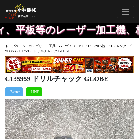
、平板等のレーザー加工機、格
トップページ
›
カテゴリー
›
工具
›
ﾏｼﾆﾝｸﾞﾂｰﾙ
›
MT･ST/C6/NC5他
›
STシャンク
›
ﾄﾞ
ﾘﾙﾁｬｯｸ
›
C135959 ドリルチャック GLOBE
C135959 ドリルチャック GLOBE