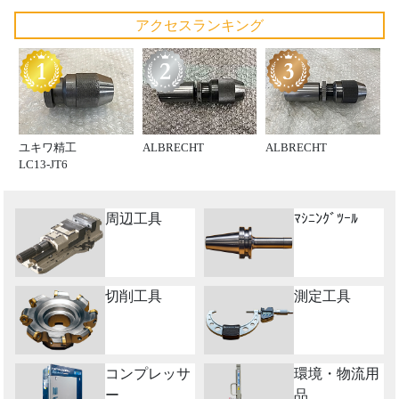
アクセスランキング
ユキワ精工
ALBRECHT
ALBRECHT
LC13-JT6
周辺工具
ﾏｼﾆﾝｸﾞﾂｰﾙ
切削工具
測定工具
コンプレッサ
環境・物流用
ー
品