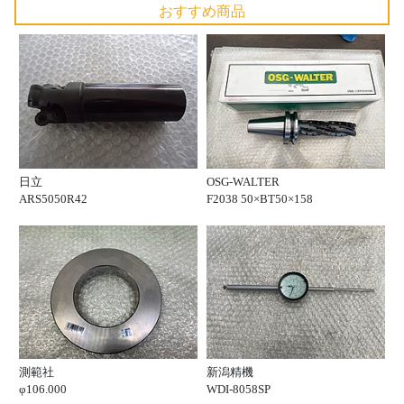
おすすめ商品
日立
OSG-WALTER
ARS5050R42
F2038 50×BT50×158
測範社
新潟精機
φ106.000
WDI-8058SP