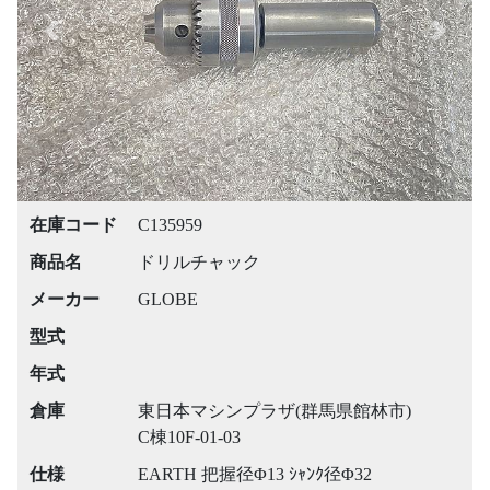
Previous
Next
在庫コード
C135959
商品名
ドリルチャック
メーカー
GLOBE
型式
年式
倉庫
東日本マシンプラザ(群馬県館林市)
C棟10F-01-03
仕様
EARTH 把握径Φ13 ｼｬﾝｸ径Φ32