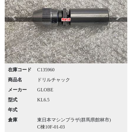
Previous
Next
売約済
在庫コード
C135960
商品名
ドリルチャック
メーカー
GLOBE
型式
KL6.5
年式
倉庫
東日本マシンプラザ(群馬県館林市)
C棟10F-01-03