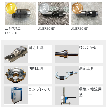
ユキワ精工
ALBRECHT
ALBRECHT
LC13-JT6
周辺工具
ﾏｼﾆﾝｸﾞﾂｰﾙ
切削工具
測定工具
コンプレッサ
環境・物流用
ー
品