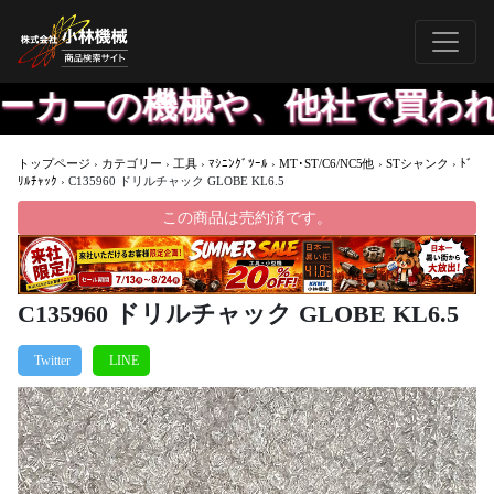
カーの機械や、他社で買われた
トップページ
›
カテゴリー
›
工具
›
ﾏｼﾆﾝｸﾞﾂｰﾙ
›
MT･ST/C6/NC5他
›
STシャンク
›
ﾄﾞ
ﾘﾙﾁｬｯｸ
›
C135960 ドリルチャック GLOBE KL6.5
この商品は売約済です。
C135960 ドリルチャック GLOBE KL6.5