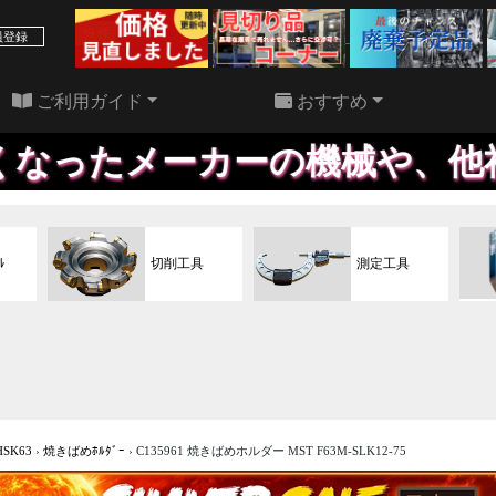
39 件
22 件
員登録
ご利用ガイド
おすすめ
カーの機械や、他社で買われた
ﾙ
切削工具
測定工具
HSK63
›
焼きばめﾎﾙﾀﾞｰ
›
C135961 焼きばめホルダー MST F63M-SLK12-75