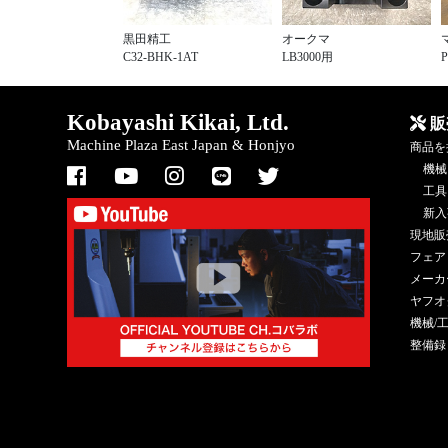
黒田精工
オークマ
C32-BHK-1AT
LB3000用
P
Kobayashi Kikai, Ltd.
販
Machine Plaza East Japan & Honjyo
商品を
機械
工具
新入
現地販
フェア
メーカ
ヤフオ
機械/
整備録