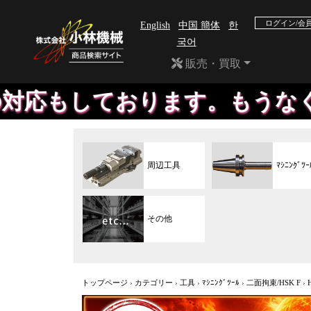
ログイン/会
English
中国 簡体
한
국어
販売・買取
おります。もうなくなったメー
周辺工具
ﾏｼﾆﾝｸﾞﾂｰ
その他
トップページ
›
カテゴリー
›
工具
›
ﾏｼﾆﾝｸﾞﾂｰﾙ
›
二面拘束/HSK F
›