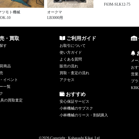
F63M-SLK12-75
マツモト機械
オークマ
OK-10
LB3000用
売・買取
ご利用ガイド
探す
お取引について
使い方ガイド
よくある質問
メー
荷商品
販売の流れ
おす
売
買取・査定の流れ
営業
・イベント
アクセス
プラ
ー一覧
KBK
ク
おすすめ
工具の買取査定
安心保証サービス
小林機械のサブスク
小林機械のリース・割賦購入
©
2026 Copyright : Kobayashi Kikai, Ltd.