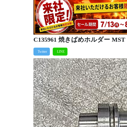
C135961 焼きばめホルダー MST F