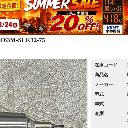
63M-SLK12-75
在庫コード
商品名
メーカー
型式
年式
倉庫