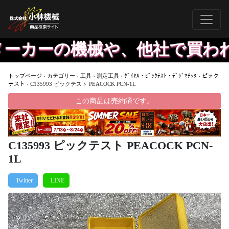
カーの機械や、他社で買われた
トップページ
›
カテゴリー
›
工具
›
測定工具
›
ﾀﾞｲﾔﾙ・ﾋﾟｯｸﾃｽﾄ・ﾃﾞｼﾞﾏﾁｯｸ
›
ピック
テスト
›
C135993 ピックテスト PEACOCK PCN-1L
この商品は売約済です。
C135993 ピックテスト PEACOCK PCN-
1L