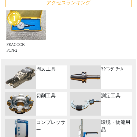
アクセスランキング
PEACOCK
PCN-2
周辺工具
ﾏｼﾆﾝｸﾞﾂｰﾙ
切削工具
測定工具
コンプレッサ
環境・物流用
ー
品