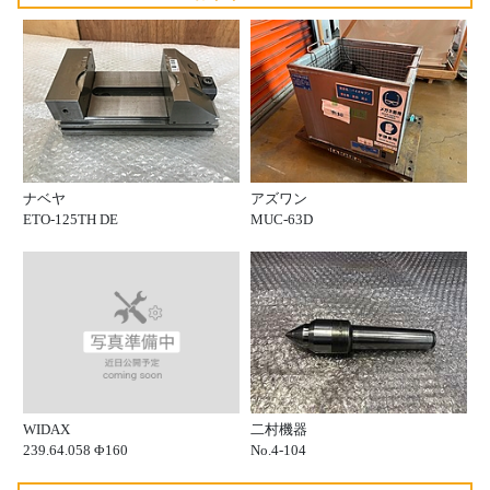
ナベヤ
アズワン
ETO-125TH DE
MUC-63D
WIDAX
二村機器
239.64.058 Φ160
No.4-104