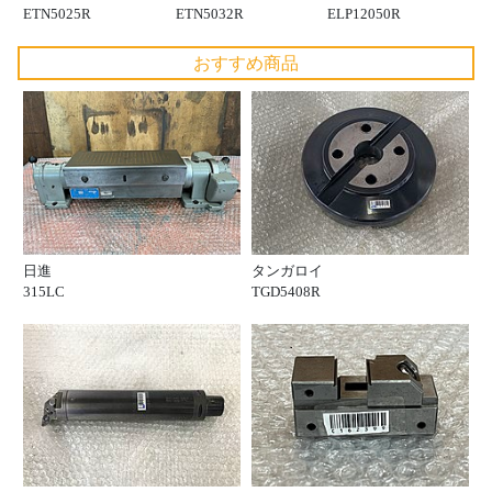
ETN5025R
ETN5032R
ELP12050R
おすすめ商品
日進
タンガロイ
315LC
TGD5408R