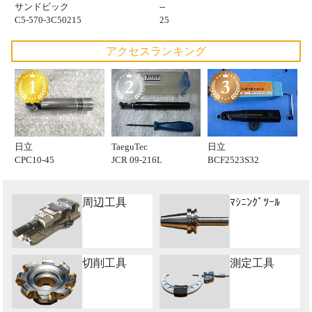
サンドビック
--
C5-570-3C50215
25
アクセスランキング
日立
TaeguTec
日立
CPC10-45
JCR 09-216L
BCF2523S32
周辺工具
ﾏｼﾆﾝｸﾞﾂｰﾙ
切削工具
測定工具