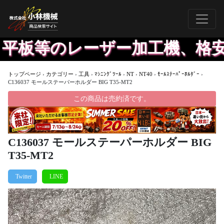
、平板等のレーザー加工機、格安
トップページ
›
カテゴリー
›
工具
›
ﾏｼﾆﾝｸﾞﾂｰﾙ
›
NT
›
NT40
›
ﾓｰﾙｽﾃｰﾊﾟｰﾎﾙﾀﾞｰ
›
C136037 モールステーパーホルダー BIG T35-MT2
この商品は売約済です。
C136037 モールステーパーホルダー BIG
T35-MT2