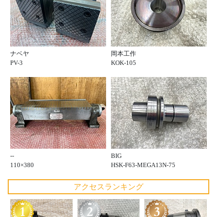
ナベヤ
岡本工作
PV-3
KOK-105
--
BIG
110×380
HSK-F63-MEGA13N-75
アクセスランキング