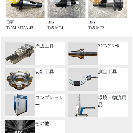
日研
BIG
BIG
T40M-MTA3-45
T45-MT4
T45-MT2
周辺工具
ﾏｼﾆﾝｸﾞﾂｰﾙ
切削工具
測定工具
コンプレッサ
環境・物流用
ー
品
その他