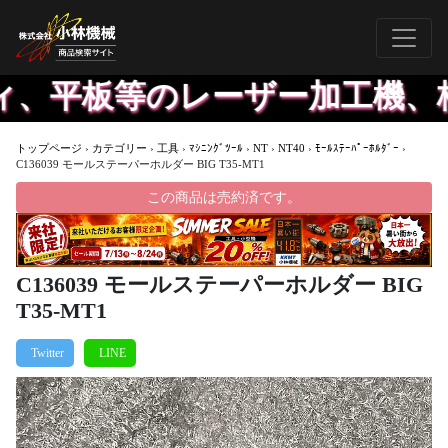
ィ、平板等のレーザー加工機、格
トップページ
›
カテゴリー
›
工具
›
ﾏｼﾆﾝｸﾞﾂｰﾙ
›
NT
›
NT40
›
ﾓｰﾙｽﾃｰﾊﾟｰﾎﾙﾀﾞｰ
›
C136039 モールステーパーホルダー BIG T35-MT1
この商品は売約済です。
C136039 モールステーパーホルダー BIG
T35-MT1