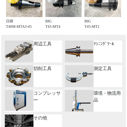
日研
BIG
BIG
T40M-MTA3-45
T45-MT4
T45-MT2
周辺工具
ﾏｼﾆﾝｸﾞﾂｰﾙ
切削工具
測定工具
コンプレッサ
環境・物流用
ー
品
その他