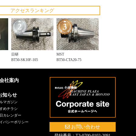
アクセスランキング
日研
MST
BT50-SK10F-105
BT50-CTA20-75
会社案内
お知らせ
ルマガジン
すめチラシ
日カレンダー
イバシーポリシー
お問い合わせ
登録番号：T3-0700-0102-2091