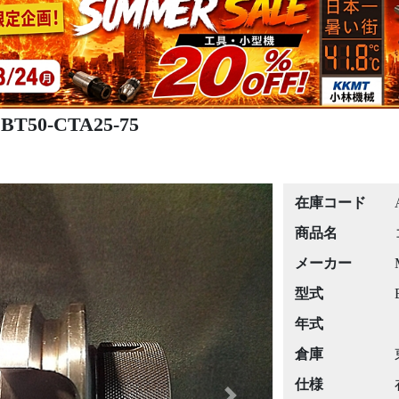
50-CTA25-75
在庫コード
商品名
メーカー
型式
年式
倉庫
仕様