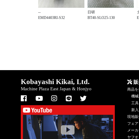
--
日研
EMD4403RI-S32
BT40-SLO25-130
E
Kobayashi Kikai, Ltd.
販
Machine Plaza East Japan & Honjyo
商品を
機械
工具
新入
現地販
フェア
メーカ
ヤフオ