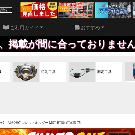
39 件
22 件
員登録
ご利用ガイド
おすすめ
合っておりません、お問い合わ
ﾙ
切削工具
測定工具
ｬｯｸ
›
A030697 コレットホルダー MST BT50-CTA25-75