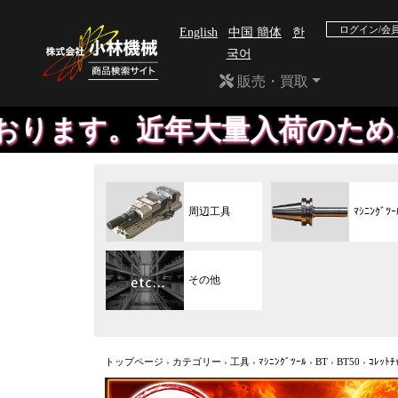
ログイン/会
English
中国 簡体
한
국어
販売・買取
年大量入荷のため、掲載が間に
周辺工具
ﾏｼﾆﾝｸﾞﾂｰ
その他
トップページ
›
カテゴリー
›
工具
›
ﾏｼﾆﾝｸﾞﾂｰﾙ
›
BT
›
BT50
›
ｺﾚｯﾄﾁ