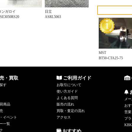
タンガロイ
日立
SE3050RS20
ASRL5063
MST
BT50-CTA25-75
売・買取
ご利用ガイド
探す
お取引について
使い方ガイド
よくある質問
メー
荷商品
販売の流れ
おす
売
買取・査定の流れ
営業
・イベント
アクセス
プラ
ー一覧
KBK
ク
おすすめ