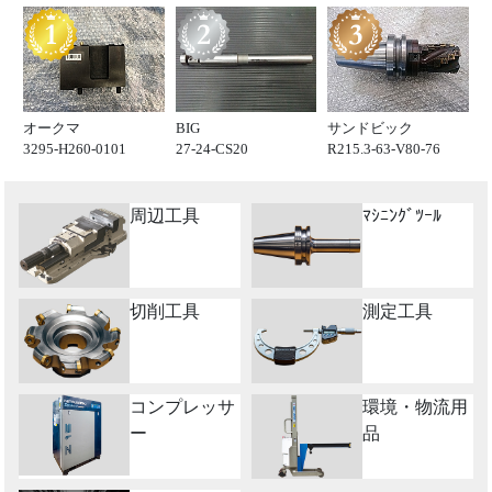
オークマ
BIG
サンドビック
3295-H260-0101
27-24-CS20
R215.3-63-V80-76
周辺工具
ﾏｼﾆﾝｸﾞﾂｰﾙ
切削工具
測定工具
コンプレッサ
環境・物流用
ー
品