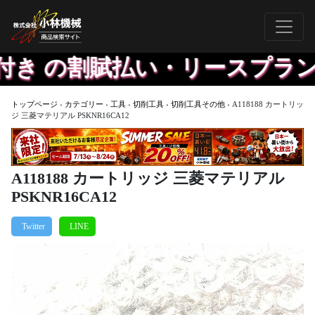
付き の割賦払い・リースプラン
トップページ
›
カテゴリー
›
工具
›
切削工具
›
切削工具その他
›
A118188 カートリッ
ジ 三菱マテリアル PSKNR16CA12
A118188 カートリッジ 三菱マテリアル
PSKNR16CA12