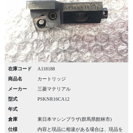
Previous
Next
在庫コード
A118188
商品名
カートリッジ
メーカー
三菱マテリアル
型式
PSKNR16CA12
年式
倉庫
東日本マシンプラザ(群馬県館林市)
仕様
内容と現品に相違がある場合は、現品を