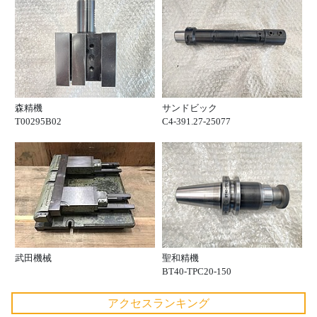
森精機
サンドビック
T00295B02
C4-391.27-25077
武田機械
聖和精機
BT40-TPC20-150
アクセスランキング