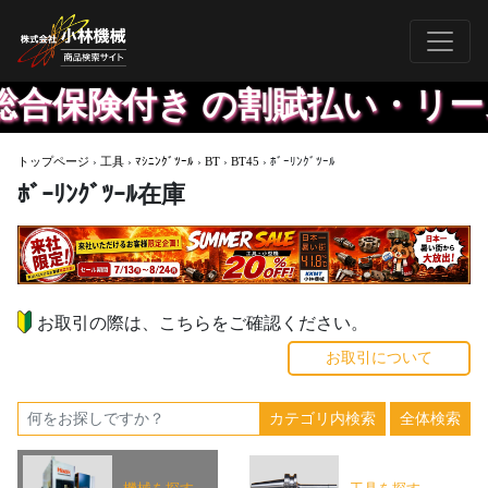
総合保険付き の割賦払い・リー
トップページ
›
工具
›
ﾏｼﾆﾝｸﾞﾂｰﾙ
›
BT
›
BT45
›
ﾎﾞｰﾘﾝｸﾞﾂｰﾙ
ﾎﾞｰﾘﾝｸﾞﾂｰﾙ在庫
お取引の際は、こちらをご確認ください。
お取引について