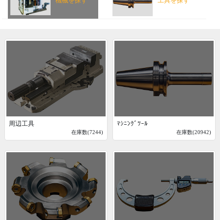
機械を探す
工具を探す
周辺工具
ﾏｼﾆﾝｸﾞﾂｰﾙ
在庫数(7244)
在庫数(20942)