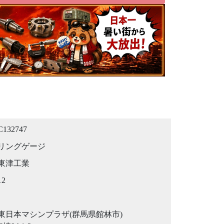
C132747
リングゲージ
東津工業
12
東日本マシンプラザ(群馬県館林市)