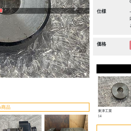
Next
済
仕様
価格
め商品
東津工業
14