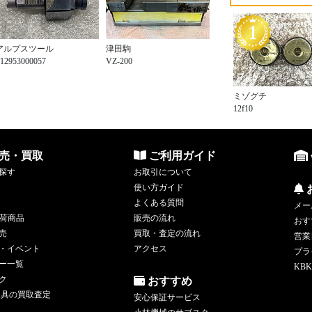
アルプスツール
津田駒
12953000057
VZ-200
ミゾグチ
12f10
売・買取
ご利用ガイド
探す
お取引について
使い方ガイド
よくある質問
メー
荷商品
販売の流れ
おす
売
買取・査定の流れ
営業
・イベント
アクセス
プラ
ー一覧
KBK
ク
おすすめ
工具の買取査定
安心保証サービス