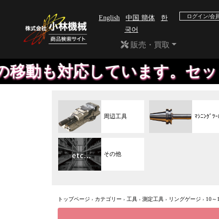
ログイン/会
English
中国 簡体
한
국어
販売・買取
応しています。セットダウン、
周辺工具
ﾏｼﾆﾝｸﾞﾂｰ
その他
トップページ
›
カテゴリー
›
工具
›
測定工具
›
リングゲージ
›
10～1