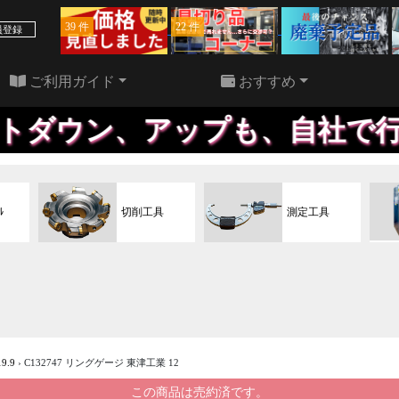
39 件
22 件
員登録
ご利用ガイド
おすすめ
アップも、自社で行うため、効
ﾙ
切削工具
測定工具
9.9
›
C132747 リングゲージ 東津工業 12
この商品は売約済です。