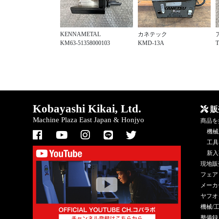
KENNAMETAL
カネテック
KM63-51358000103
KMD-13A
T
Kobayashi Kikai, Ltd.
販
Machine Plaza East Japan & Honjyo
商品を
機械
工具
新入
現地販
フェア
メーカ
ヤフオ
機械/
整備録