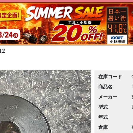
12
在庫コード
商品名
メーカー
型式
年式
倉庫