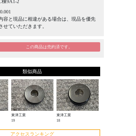
C棟9A1-2
-0.001
内容と現品に相違がある場合は、現品を優先
させていただきます。
この商品は売約済です。
類似商品
東津工業
東津工業
19
18
アクセスランキング