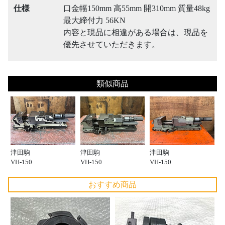
仕様
口金幅150mm 高55mm 開310mm 質量48kg
最大締付力 56KN
内容と現品に相違がある場合は、現品を
優先させていただきます。
類似商品
津田駒
津田駒
津田駒
VH-150
VH-150
VH-150
おすすめ商品