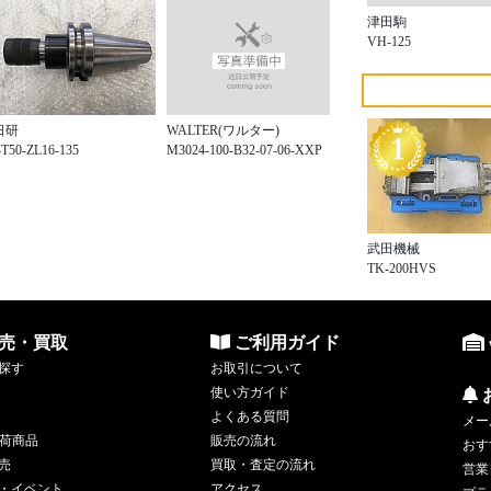
津田駒
VH-125
WALTER(ワルター)
日研
M3024-100-B32-07-06-XXP
T50-ZL16-135
武田機械
TK-200HVS
売・買取
ご利用ガイド
探す
お取引について
使い方ガイド
よくある質問
メー
荷商品
販売の流れ
おす
売
買取・査定の流れ
営業
・イベント
アクセス