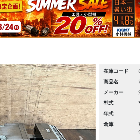
在庫コード
商品名
メーカー
型式
年式
倉庫