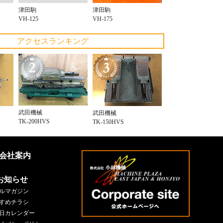
津田駒
津田駒
VH-125
VH-175
アクセスランキング
武田機械
武田機械
TK-200HVS
TK-150HVS
会社案内
お知らせ
ルマガジン
すめチラシ
日カレンダー