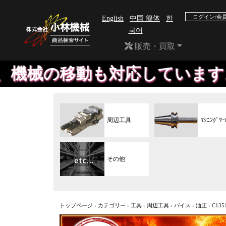
ログイン/会
English
中国 簡体
한
국어
販売・買取
動も対応しています。セットダ
周辺工具
ﾏｼﾆﾝｸﾞﾂｰ
その他
トップページ
›
カテゴリー
›
工具
›
周辺工具
›
バイス
›
油圧
›
C13