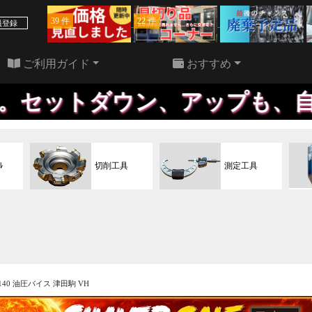
39 件
22 件
員登録
ご利用ガイド
おすすめ
ウン、アップも、自社で行うた
ﾙ
切削工具
測定工具
5140 油圧バイス 津田駒 VH