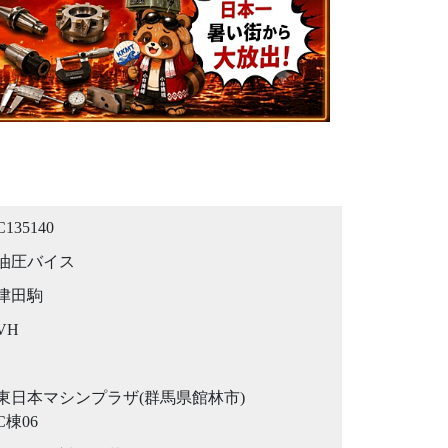
C135140
油圧バイス
津田駒
VH
東日本マシンプラザ(群馬県館林市)
C棟06