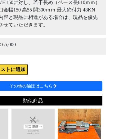
VH150に対し、若干長め（ベース長610ｍｍ）
口金幅150 高55 開300ｍｍ 最大締付力 48KN
内容と現品に相違がある場合は、現品を優先
させていただきます。
¥ 65,000
リストに追加
その他の油圧はこちら
類似商品