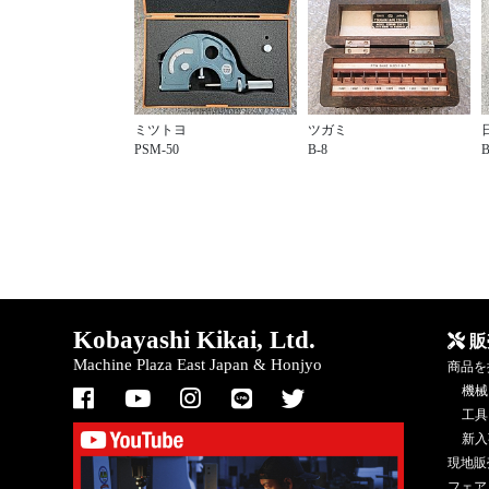
ミツトヨ
ツガミ
PSM-50
B-8
B
Kobayashi Kikai, Ltd.
販
Machine Plaza East Japan & Honjyo
商品を
機械
工具
新入
現地販
フェア