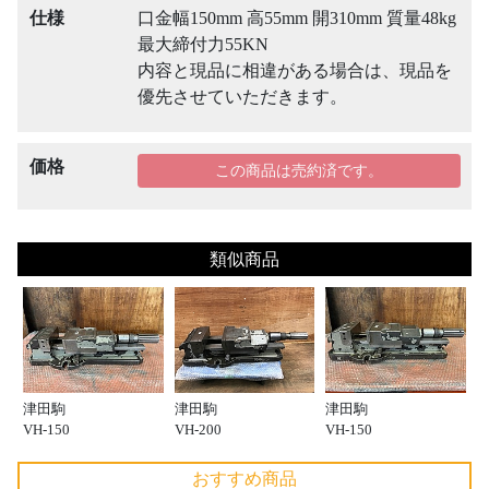
仕様
口金幅150mm 高55mm 開310mm 質量48kg
最大締付力55KN
内容と現品に相違がある場合は、現品を
優先させていただきます。
価格
この商品は売約済です。
類似商品
津田駒
津田駒
津田駒
VH-150
VH-200
VH-150
おすすめ商品