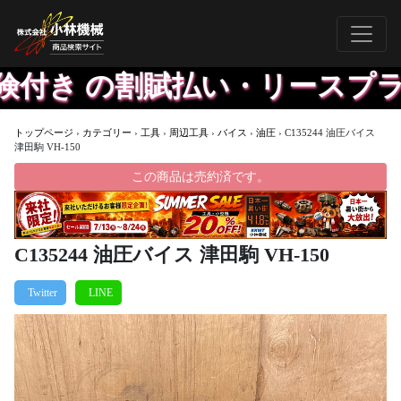
付き の割賦払い・リースプラン
トップページ
›
カテゴリー
›
工具
›
周辺工具
›
バイス
›
油圧
›
C135244 油圧バイス
津田駒 VH-150
この商品は売約済です。
C135244 油圧バイス 津田駒 VH-150