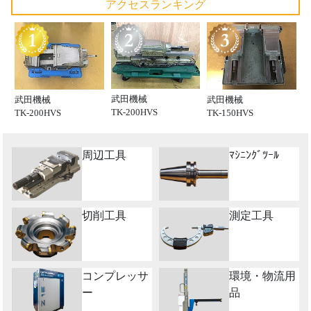
アクセスランキング
武田機械
武田機械
武田機械
TK-200HVS
TK-200HVS
TK-150HVS
周辺工具
ﾏｼﾆﾝｸﾞﾂｰﾙ
切削工具
測定工具
コンプレッサ
環境・物流用
ー
品