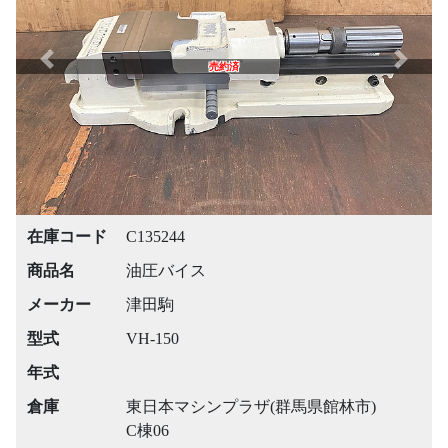
Previous
Next
売約済
在庫コード
C135244
商品名
油圧バイス
メーカー
津田駒
型式
VH-150
年式
倉庫
東日本マシンプラザ(群馬県館林市)
C棟06