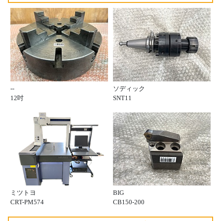
--
ソディック
12吋
SNT11
ミツトヨ
BIG
CRT-PM574
CB150-200