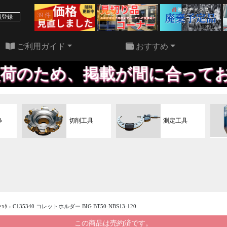
39 件
22 件
員登録
ご利用ガイド
おすすめ
掲載が間に合っておりません、
ﾙ
切削工具
測定工具
ｬｯｸ
›
C135340 コレットホルダー BIG BT50-NBS13-120
この商品は売約済です。