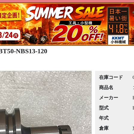
50-NBS13-120
在庫コード
商品名
メーカー
型式
年式
倉庫