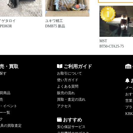
イゲタロイ
ユキワ精工
PE063R
DMB75 新品
MST
BT50-CTA25-75
売・買取
ご利用ガイド
探す
お取引について
使い方ガイド
よくある質問
メー
荷商品
販売の流れ
おす
売
買取・査定の流れ
営業
・イベント
アクセス
プラ
ー一覧
KBK
ク
おすすめ
工具の買取査定
安心保証サービス