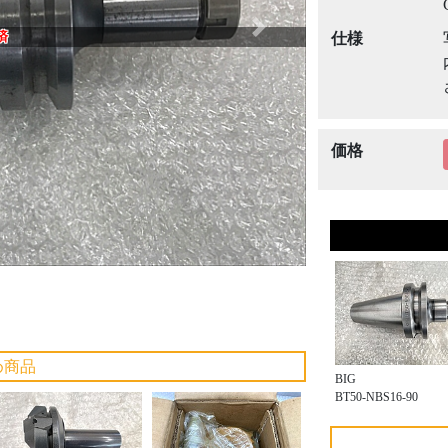
Next
済
仕様
価格
め商品
BIG
BT50-NBS16-90