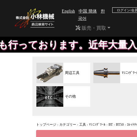
ログイン/会
English
中国 簡体
한
국어
販売・買取
ります。近年大量入荷のため、
周辺工具
ﾏｼﾆﾝｸﾞﾂｰ
その他
トップページ
›
カテゴリー
›
工具
›
ﾏｼﾆﾝｸﾞﾂｰﾙ
›
BT
›
BT50
›
ｺﾚｯﾄﾁ