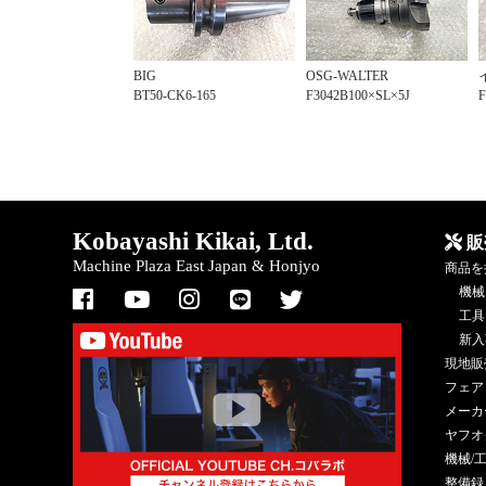
BIG
OSG-WALTER
BT50-CK6-165
F3042B100×SL×5J
F
Kobayashi Kikai, Ltd.
販
Machine Plaza East Japan & Honjyo
商品を
機械
工具
新入
現地販
フェア
メーカ
ヤフオ
機械/
整備録