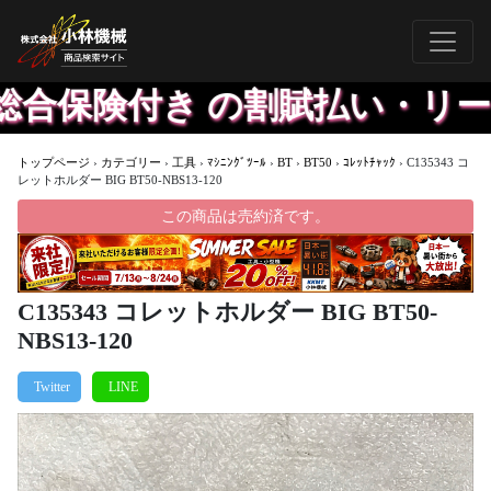
合保険付き の割賦払い・リース
トップページ
›
カテゴリー
›
工具
›
ﾏｼﾆﾝｸﾞﾂｰﾙ
›
BT
›
BT50
›
ｺﾚｯﾄﾁｬｯｸ
›
C135343 コ
レットホルダー BIG BT50-NBS13-120
この商品は売約済です。
C135343 コレットホルダー BIG BT50-
NBS13-120