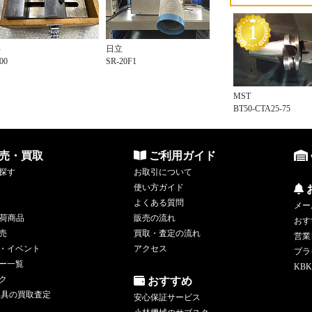
-
日立
00
SR-20F1
MST
BT50-CTA25-75
売・買取
ご利用ガイド
探す
お取引について
使い方ガイド
よくある質問
メー
荷商品
販売の流れ
おす
売
買取・査定の流れ
営業
・イベント
アクセス
プラ
ー一覧
KBK
ク
おすすめ
工具の買取査定
安心保証サービス