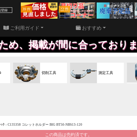
39 件
22 件
員登録
ご利用ガイド
おすすめ
間に合っておりません、お問い
ﾙ
切削工具
測定工具
ｬｯｸ
›
C135358 コレットホルダー BIG BT50-NBS13-120
この商品は売約済です。