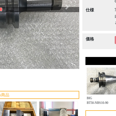
Next
済
仕様
価格
め商品
BIG
BT50-NBS10-90