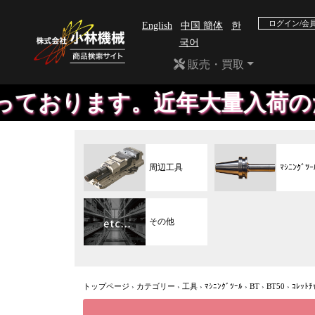
ログイン/会
English
中国 簡体
한
국어
販売・買取
。近年大量入荷のため、掲載が
周辺工具
ﾏｼﾆﾝｸﾞﾂｰ
その他
トップページ
›
カテゴリー
›
工具
›
ﾏｼﾆﾝｸﾞﾂｰﾙ
›
BT
›
BT50
›
ｺﾚｯﾄﾁ