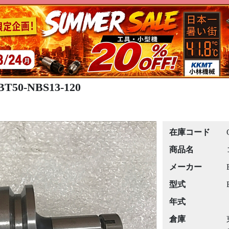
50-NBS13-120
在庫コード
商品名
メーカー
型式
年式
倉庫