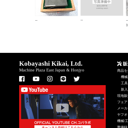
--
--
-
1
Kobayashi Kikai, Ltd.
販
Machine Plaza East Japan & Honjyo
商品を
機械
工具
新入
現地販
フェア
メーカ
ヤフオ
機械/
整備録