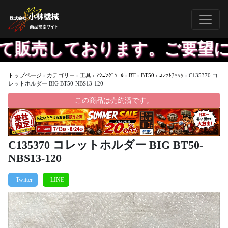
販売しております。ご要望に応
トップページ
›
カテゴリー
›
工具
›
ﾏｼﾆﾝｸﾞﾂｰﾙ
›
BT
›
BT50
›
ｺﾚｯﾄﾁｬｯｸ
›
C135370 コ
レットホルダー BIG BT50-NBS13-120
この商品は売約済です。
C135370 コレットホルダー BIG BT50-
NBS13-120