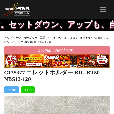
セットダウン、アップも、自社
トップページ
›
カテゴリー
›
工具
›
ﾏｼﾆﾝｸﾞﾂｰﾙ
›
BT
›
BT50
›
ｺﾚｯﾄﾁｬｯｸ
›
C135377 コ
レットホルダー BIG BT50-NBS13-120
この商品は売約済です。
C135377 コレットホルダー BIG BT50-
NBS13-120