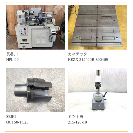
長谷川
カネテック
HPL-90
KEZX-215400B-S06469
SEIKI
ミツトヨ
QCT50-TC25
215-120-10