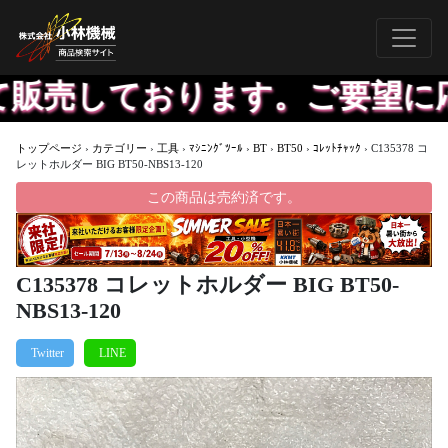
販売しております。ご要望に応
トップページ
›
カテゴリー
›
工具
›
ﾏｼﾆﾝｸﾞﾂｰﾙ
›
BT
›
BT50
›
ｺﾚｯﾄﾁｬｯｸ
›
C135378 コ
レットホルダー BIG BT50-NBS13-120
この商品は売約済です。
C135378 コレットホルダー BIG BT50-
NBS13-120