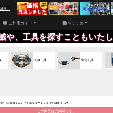
39 件
22 件
員登録
ご利用ガイド
おすすめ
探すこともいたします。欲しい
ﾙ
切削工具
測定工具
ｬｯｸ
›
C135381 コレットホルダー BIG BT50-NBS13-120
この商品は売約済です。