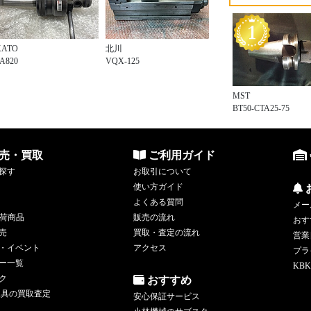
KATO
北川
A820
VQX-125
MST
BT50-CTA25-75
売・買取
ご利用ガイド
探す
お取引について
使い方ガイド
よくある質問
メー
荷商品
販売の流れ
おす
売
買取・査定の流れ
営業
・イベント
アクセス
プラ
ー一覧
KBK
ク
おすすめ
工具の買取査定
安心保証サービス