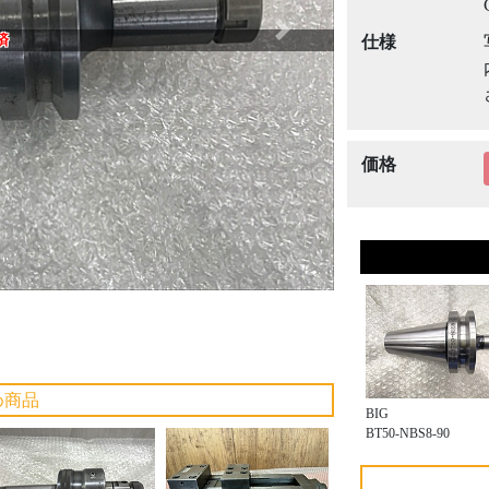
Next
済
仕様
価格
め商品
BIG
BT50-NBS8-90