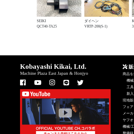
SEIKI
ダイヘン
QCT40-TA25
VRTP-200(S-1)
3
Kobayashi Kikai, Ltd.
販
Machine Plaza East Japan & Honjyo
商品を
機械
工具
新入
現地販
フェア
メーカ
ヤフオ
機械/
整備録