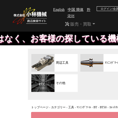
ログイン/会
English
中国 簡体
한
국어
販売・買取
様の探している機械や、工具を
周辺工具
ﾏｼﾆﾝｸﾞﾂｰ
その他
トップページ
›
カテゴリー
›
工具
›
ﾏｼﾆﾝｸﾞﾂｰﾙ
›
BT
›
BT50
›
ｺﾚｯﾄﾁ