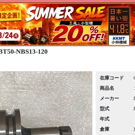
50-NBS13-120
在庫コード
商品名
メーカー
型式
年式
倉庫