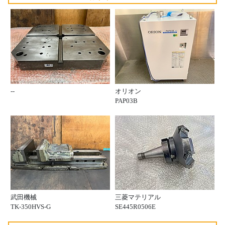
--
オリオン
PAP03B
武田機械
三菱マテリアル
TK-350HVS-G
SE445R0506E