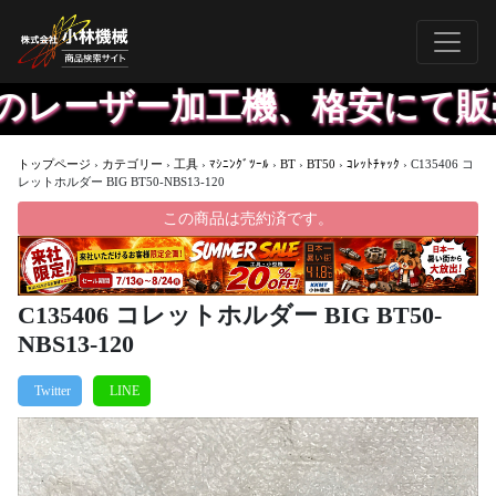
レーザー加工機、格安にて販売
トップページ
›
カテゴリー
›
工具
›
ﾏｼﾆﾝｸﾞﾂｰﾙ
›
BT
›
BT50
›
ｺﾚｯﾄﾁｬｯｸ
›
C135406 コ
レットホルダー BIG BT50-NBS13-120
この商品は売約済です。
C135406 コレットホルダー BIG BT50-
NBS13-120