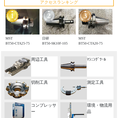
アクセスランキング
MST
日研
MST
BT50-CTA25-75
BT50-SK10F-105
BT50-CTA20-75
周辺工具
ﾏｼﾆﾝｸﾞﾂｰﾙ
切削工具
測定工具
コンプレッサ
環境・物流用
ー
品