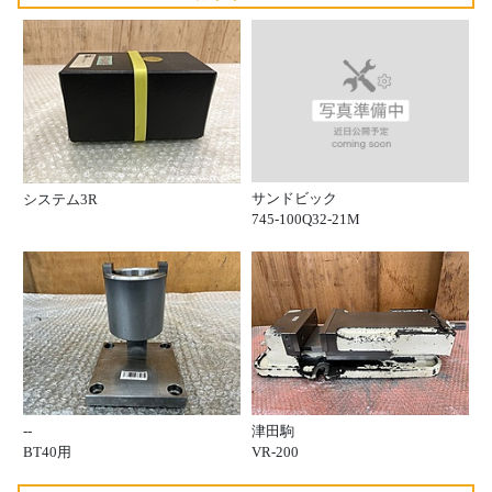
サンドビック
システム3R
745-100Q32-21M
--
津田駒
BT40用
VR-200