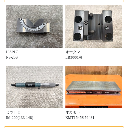
H.S.N.G
オークマ
NS-25S
LB3000用
ミツトヨ
オカモト
IM-200(133-148)
KMT1545S 76481