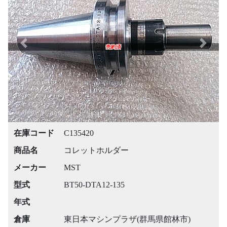
Previous
Next
売約済
在庫コード
C135420
商品名
コレットホルダー
メーカー
MST
型式
BT50-DTA12-135
年式
倉庫
東日本マシンプラザ(群馬県館林市)