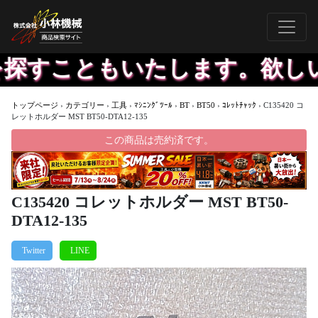
すこともいたします。欲しいも
トップページ
›
カテゴリー
›
工具
›
ﾏｼﾆﾝｸﾞﾂｰﾙ
›
BT
›
BT50
›
ｺﾚｯﾄﾁｬｯｸ
›
C135420 コ
レットホルダー MST BT50-DTA12-135
この商品は売約済です。
C135420 コレットホルダー MST BT50-
DTA12-135