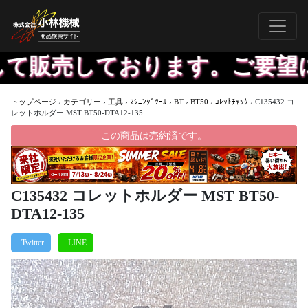
て販売しております。ご要望に
トップページ
›
カテゴリー
›
工具
›
ﾏｼﾆﾝｸﾞﾂｰﾙ
›
BT
›
BT50
›
ｺﾚｯﾄﾁｬｯｸ
›
C135432 コ
レットホルダー MST BT50-DTA12-135
この商品は売約済です。
C135432 コレットホルダー MST BT50-
DTA12-135