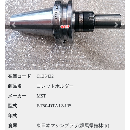
Previous
Next
売約済
在庫コード
C135432
商品名
コレットホルダー
メーカー
MST
型式
BT50-DTA12-135
年式
倉庫
東日本マシンプラザ(群馬県館林市)