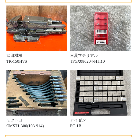
武田機械
三菱マテリアル
TK-150HVS
TPGX080204-HTI10
ミツトヨ
アイゼン
OMST1-300(103-914)
EC-1B