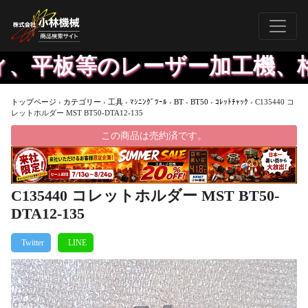
、平板等のレーザー加工機、格
トップページ
›
カテゴリー
›
工具
›
ﾏｼﾆﾝｸﾞﾂｰﾙ
›
BT
›
BT50
›
ｺﾚｯﾄﾁｬｯｸ
›
C135440 コ
レットホルダー MST BT50-DTA12-135
この商品は売約済です。
C135440 コレットホルダー MST BT50-
DTA12-135