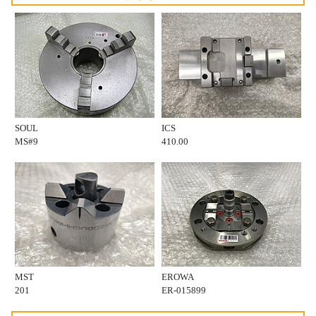
SOUL
ICS
MS#9
410.00
MST
EROWA
201
ER-015899