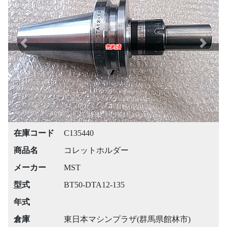
Previous
Next
売約済
在庫コード
C135440
商品名
コレットホルダー
メーカー
MST
型式
BT50-DTA12-135
年式
倉庫
東日本マシンプラザ(群馬県館林市)