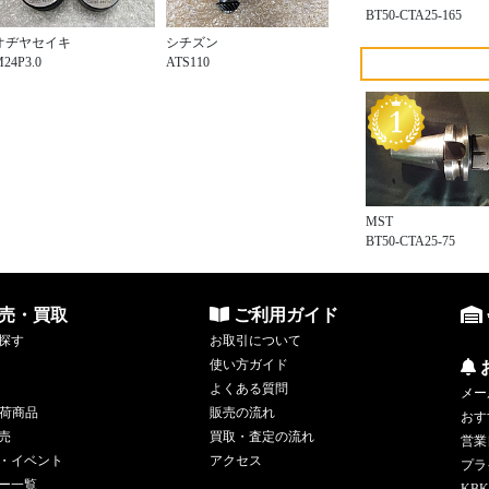
BT50-CTA25-165
オヂヤセイキ
シチズン
24P3.0
ATS110
MST
BT50-CTA25-75
売・買取
ご利用ガイド
探す
お取引について
使い方ガイド
よくある質問
メー
荷商品
販売の流れ
おす
売
買取・査定の流れ
営業
・イベント
アクセス
プラ
ー一覧
KBK