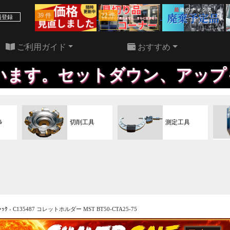
39 件
22 件
員登録
ご利用ガイド
おすすめ
ットダウン、アップも、自社で
ﾙ
切削工具
測定工具
ｬｯｸ
›
C135487 コレットホルダー MST BT50-CTA25-75