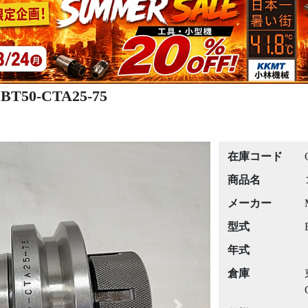
50-CTA25-75
在庫コード
商品名
メーカー
型式
年式
倉庫