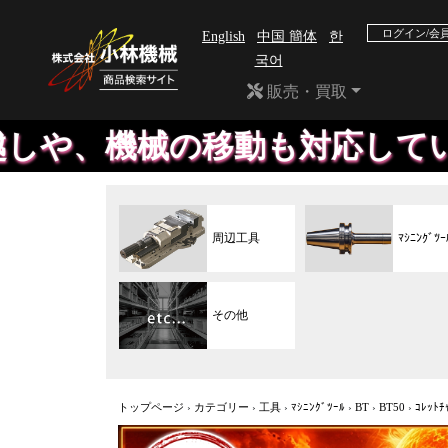
ログイン/会
English
中国 簡体
한
국어
販売・買取
械の移動も対応しています。セ
周辺工具
ﾏｼﾆﾝｸﾞﾂｰ
その他
トップページ
›
カテゴリー
›
工具
›
ﾏｼﾆﾝｸﾞﾂｰﾙ
›
BT
›
BT50
›
ｺﾚｯﾄﾁ