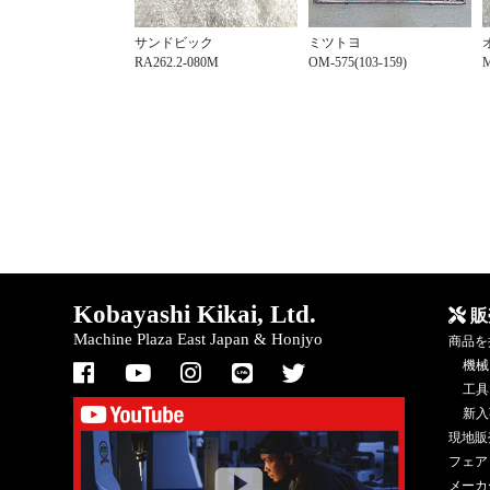
サンドビック
ミツトヨ
RA262.2-080M
OM-575(103-159)
M
Kobayashi Kikai, Ltd.
販
Machine Plaza East Japan & Honjyo
商品を
機械
工具
新入
現地販
フェア
メーカ