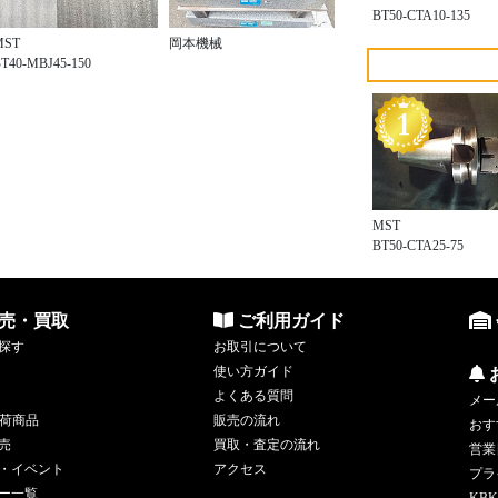
BT50-CTA10-135
MST
岡本機械
T40-MBJ45-150
MST
BT50-CTA25-75
売・買取
ご利用ガイド
探す
お取引について
使い方ガイド
よくある質問
メー
荷商品
販売の流れ
おす
売
買取・査定の流れ
営業
・イベント
アクセス
プラ
ー一覧
KBK