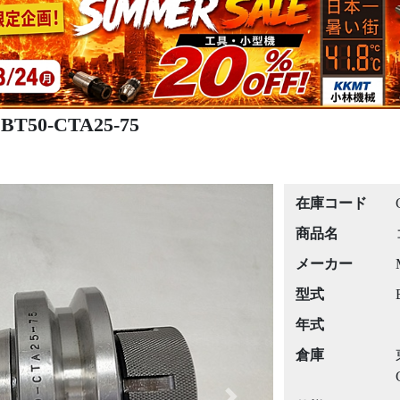
50-CTA25-75
在庫コード
商品名
メーカー
型式
年式
倉庫