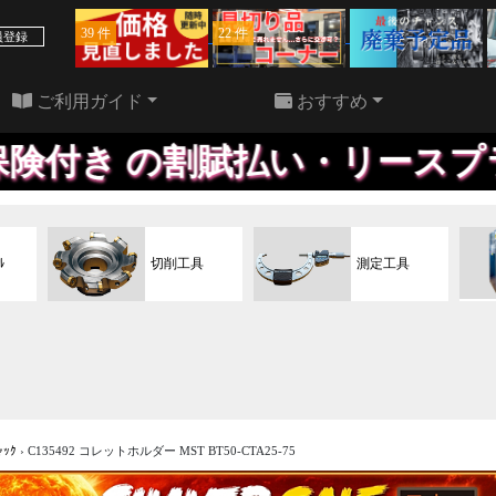
39 件
22 件
員登録
ご利用ガイド
おすすめ
賦払い・リースプラン、※尚、
ﾙ
切削工具
測定工具
ｬｯｸ
›
C135492 コレットホルダー MST BT50-CTA25-75