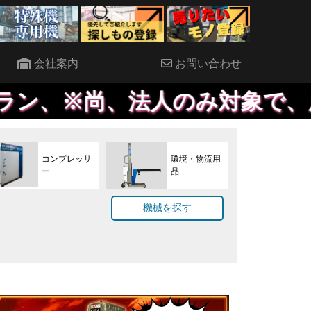
会社案内
お問い合わせ
法人のみ対象で、原則決算書のご
コンプレッサ
環境・物流用
ー
品
機械を探す