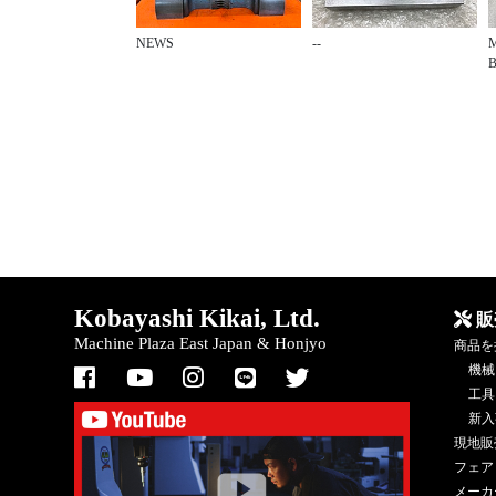
NEWS
--
B
Kobayashi Kikai, Ltd.
販
Machine Plaza East Japan & Honjyo
商品を
機械
工具
新入
現地販
フェア
メーカ