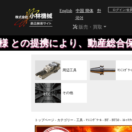
ログイン/会
English
中国 簡体
한
국어
販売・買取
により、動産総合保険付き の割
周辺工具
ﾏｼﾆﾝｸﾞﾂｰ
その他
トップページ
›
カテゴリー
›
工具
›
ﾏｼﾆﾝｸﾞﾂｰﾙ
›
BT
›
BT50
›
ｺﾚｯﾄﾁ